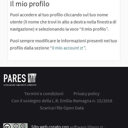
Il mio profilo
Puoi accedere al tuo profilo cliccando sul tuo nome
utente (il nome che trovi in alto a destra nella finestra di
navigazione) e selezionando la voce “Il mio profilo”.
Puoi sempre modificare le informazioni presenti nel tuo
profilo dalla sezione “
il mio account
”.
(Collegamento esterno)
Termini e condizioni
Privacy policy
Con il sostegno della L.R. Emilia-Romagna n. 15/2018
Scarica i file Open Data
Sito web creato con
software libero
.