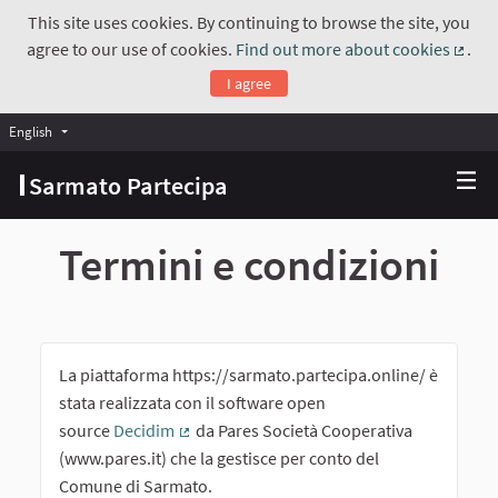
This site uses cookies. By continuing to browse the site, you
agree to our use of cookies.
Find out more about cookies
.
(Exte
I agree
English
Choose language
Scegli la lingua
Sarmato Partecipa
Termini e condizioni
La piattaforma https://sarmato.partecipa.online/ è
stata realizzata con il software open
source
Decidim
da Pares Società Cooperativa
(External link)
(www.pares.it) che la gestisce per conto del
Comune di Sarmato.