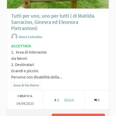
Tutti per uno, uno per tutti ( di Matilda
Sarracino, Ginevra ed Eleonora
Pietrantoni)
Anna Colombo
ACCETTATA
1. Area di intervento
via Nenni
2. Destinatari
Grandi e piccini.
Persone con disabilità della...
Filtra i risultati per categoria: Area di Via Nenni
Area di Via Nenni
CREATO IL
8
8 SOSTENITORI
SEGUI
0
04/04/2023
TUTTI PER UNO, UNO PER TUTT