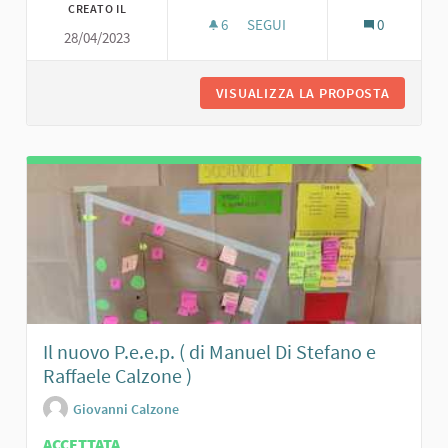
CREATO IL
6
6 SOSTENITORI
SEGUI
0
28/04/2023
GIOCHINSIEME
VISUALIZZA LA PROPOSTA
GIOCHIN
Il nuovo P.e.e.p. ( di Manuel Di Stefano e
Raffaele Calzone )
Giovanni Calzone
ACCETTATA