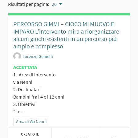
Risultati per pagina:
20
PERCORSO GIMMI – GIOCO MI MUOVO E
IMPARO L’intervento mira a riorganizzare
alcuni giochi esistenti in un percorso più
ampio e complesso
Lorenzo Gemelli
ACCETTATA
1. Area di intervento
via Nenni
2. Destinatari
Bambini fra i 4 e i 12 anni
3. Obiettivi
“Le...
Filtra i risultati per categoria: Area di Via Nenni
Area di Via Nenni
CREATO IL