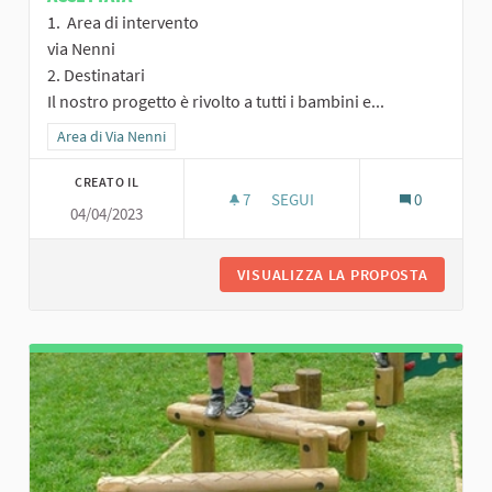
1. Area di intervento
via Nenni
2. Destinatari
Il nostro progetto è rivolto a tutti i bambini e...
Filtra i risultati per categoria: Area di Via Nenni
Area di Via Nenni
CREATO IL
7
7 SOSTENITORI
SEGUI
0
04/04/2023
VISUALIZZA LA PROPOSTA
IL NUOVO