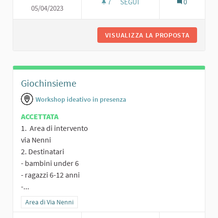
7
7 SOSTENITORI
SEGUI
0
05/04/2023
PERC
VISUALIZZA LA PROPOSTA
PERCORS
Giochinsieme
Workshop ideativo in presenza
ACCETTATA
1. Area di intervento
via Nenni
2. Destinatari
- bambini under 6
- ragazzi 6-12 anni
-...
Filtra i risultati per categoria: Area di Via Nenni
Area di Via Nenni