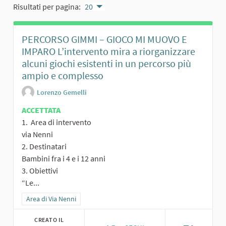
Risultati per pagina:
20
PERCORSO GIMMI – GIOCO MI MUOVO E
IMPARO L’intervento mira a riorganizzare
alcuni giochi esistenti in un percorso più
ampio e complesso
Lorenzo Gemelli
ACCETTATA
1. Area di intervento
via Nenni
2. Destinatari
Bambini fra i 4 e i 12 anni
3. Obiettivi
“Le...
Filtra i risultati per categoria: Area di Via Nenni
Area di Via Nenni
CREATO IL