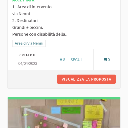
1. Area di intervento
via Nenni
2. Destinatari
Grandi e piccini.
Persone con disabilità della...
Filtra i risultati per categoria: Area di Via Nenni
Area di Via Nenni
CREATO IL
8
8 SOSTENITORI
SEGUI
0
04/04/2023
TUTTI PER UNO, UNO PER TUTT
VISUALIZZA LA PROPOSTA
TUTTI P