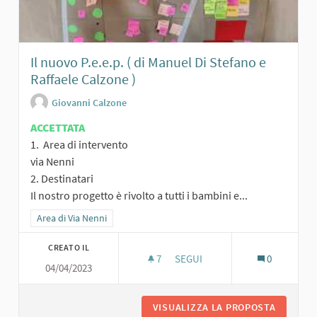
Il nuovo P.e.e.p. ( di Manuel Di Stefano e
Raffaele Calzone )
Giovanni Calzone
ACCETTATA
1. Area di intervento
via Nenni
2. Destinatari
Il nostro progetto è rivolto a tutti i bambini e...
Filtra i risultati per categoria: Area di Via Nenni
Area di Via Nenni
CREATO IL
7
7 SOSTENITORI
SEGUI
0
04/04/2023
VISUALIZZA LA PROPOSTA
IL NUOVO