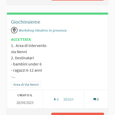
Giochinsieme
Workshop ideativo in presenza
ACCETTATA
1. Area di intervento
via Nenni
2. Destinatari
- bambini under 6
- ragazzi 6-12 anni
-...
Filtra i risultati per categoria: Area di Via Nenni
Area di Via Nenni
CREATO IL
6
6 SOSTENITORI
SEGUI
0
28/04/2023
GIOCHINSIEME