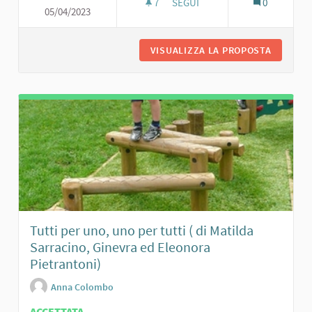
7
7 SOSTENITORI
SEGUI
0
05/04/2023
PERC
VISUALIZZA LA PROPOSTA
PERCORS
Tutti per uno, uno per tutti ( di Matilda
Sarracino, Ginevra ed Eleonora
Pietrantoni)
Anna Colombo
ACCETTATA