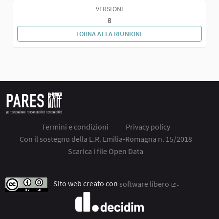
VERSIONI
8
TORNA ALLA RIUNIONE
Termini e condizioni
Privacy policy
Con il sostegno della L.R. Emilia-Romagna n. 15/2018
Scarica i file Open Data
Sito web creato con
software libero
.
(Collegamento