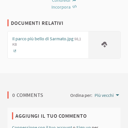
Condividi
Incorpora
DOCUMENTI RELATIVI
Il parco più bello di Sarmato.jpg
98,1
KB
(Collegamento esterno)
0 COMMENTS
Ordina per:
Più vecchi
AGGIUNGI IL TUO COMMENTO
Connessione con il tuo account
o
Sign up
per