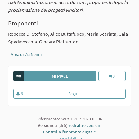
dall’Amministrazione in accordo con i proponenti dopo la
proclamazione dei progetti vincitori.
Proponenti
Rebecca Di Stefano, Alice Buttafuoco, Maria Scarlata, Gaia
Spadavecchia, Ginevra Pietrantoni
Filtra i risultati per categoria: Area di Via Nenni
Area di Via Nenni
0
MI PIACE
1. IL PARCO PIÙ BELLO DI SARMATO
1. Il parco più b
0
6
Segui
1. Il parco più bello di Sarmato
6 sostenitori
Riferimento: SaPa-PROP-2023-05-96
Versione 5
(di 5)
vedi altre versioni
Controlla l'impronta digitale