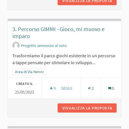
VISUALIZZA LA PROPOSTA
2. TUTT
3. Percorso GIMMI - Gioco, mi muovo e
imparo
Progetto ammesso al voto
Trasformiamo il parco giochi esistente in un percorso
a tappe pensate per stimolare lo sviluppo...
Filtra i risultati per categoria: Area di Via Nenni
Area di Via Nenni
CREATO IL
9
9 SOSTENITORI
SEGUI
2
0
25/05/2023
3. PERCORSO GIMMI - GIOCO, MI MU
VISUALIZZA LA PROPOSTA
3. PERC