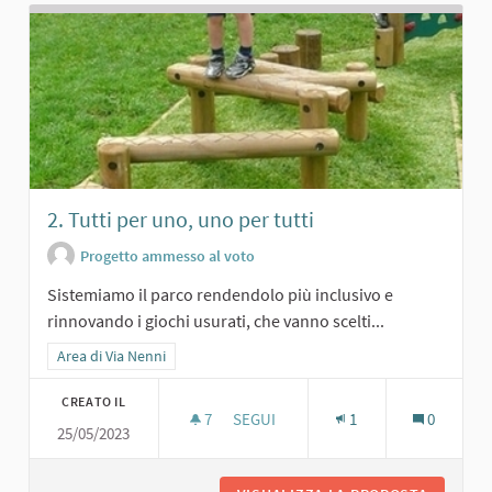
2. Tutti per uno, uno per tutti
Progetto ammesso al voto
Sistemiamo il parco rendendolo più inclusivo e
rinnovando i giochi usurati, che vanno scelti...
Filtra i risultati per categoria: Area di Via Nenni
Area di Via Nenni
CREATO IL
7
7 SOSTENITORI
SEGUI
1
0
25/05/2023
2. TUTTI PER UNO, UNO PER TUTTI