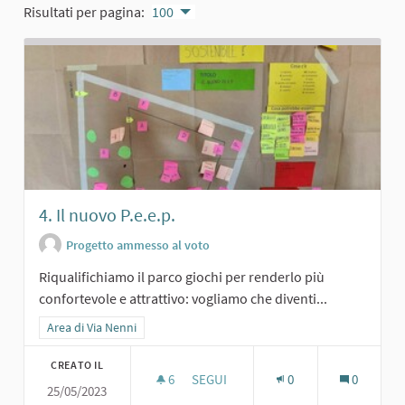
Risultati per pagina:
100
4. Il nuovo P.e.e.p.
Progetto ammesso al voto
Riqualifichiamo il parco giochi per renderlo più
confortevole e attrattivo: vogliamo che diventi...
Filtra i risultati per categoria: Area di Via Nenni
Area di Via Nenni
CREATO IL
6
6 SOSTENITORI
SEGUI
0
0
25/05/2023
4. IL NUOVO P.E.E.P.