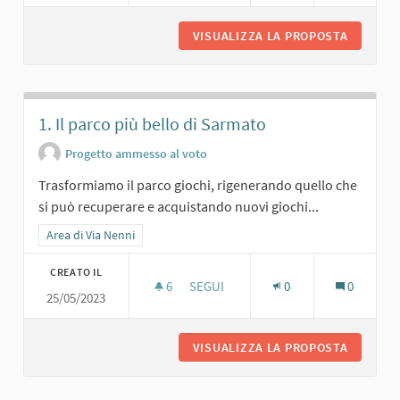
VISUALIZZA LA PROPOSTA
4. IL NU
1. Il parco più bello di Sarmato
Progetto ammesso al voto
Trasformiamo il parco giochi, rigenerando quello che
si può recuperare e acquistando nuovi giochi...
Filtra i risultati per categoria: Area di Via Nenni
Area di Via Nenni
CREATO IL
6
6 SOSTENITORI
SEGUI
0
0
25/05/2023
1. IL PARCO PIÙ BELLO DI SARMATO
VISUALIZZA LA PROPOSTA
1. IL P