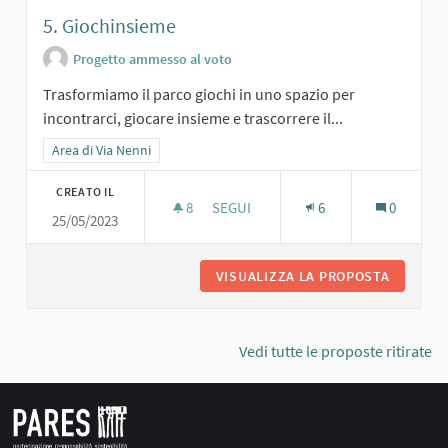
5. Giochinsieme
Progetto ammesso al voto
Trasformiamo il parco giochi in uno spazio per
incontrarci, giocare insieme e trascorrere il...
Filtra i risultati per categoria: Area di Via Nenni
Area di Via Nenni
CREATO IL
8
8 SOSTENITORI
SEGUI
6
0
25/05/2023
5. GIOCHINSIEME
VISUALIZZA LA PROPOSTA
5. GIOC
Vedi tutte le proposte ritirate