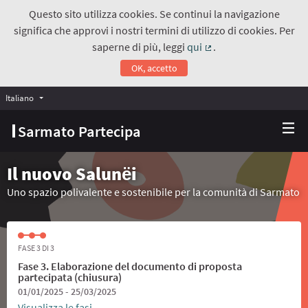
Questo sito utilizza cookies. Se continui la navigazione
significa che approvi i nostri termini di utilizzo di cookies. Per
saperne di più, leggi
qui
.
(Collegamento estern
OK, accetto
Italiano
Choose language
Scegli la lingua
Sarmato Partecipa
Il nuovo Salunёi
Uno spazio polivalente e sostenibile per la comunità di Sarmato
FASE 3 DI 3
Fase 3. Elaborazione del documento di proposta
partecipata (chiusura)
01/01/2025 - 25/03/2025
Visualizza le fasi