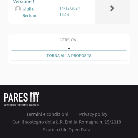
Versione 1
14/12/2024
Giulia
14:14
Bertone
VERSIONI
1
TORNA ALLA PROPOSTA
Termini e condizioni
Privacy policy
Con il sostegno della L.R. Emilia-Romagna n. 15/2018
Scarica i file Open Data