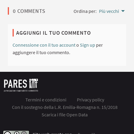
0 COMMENTS
Ordina per:
Più vecchi
AGGIUNGI IL TUO COMMENTO
Connessione con il tuo account
o
Sign up
per
aggiungere il tuo commento.
Termini e condizioni
Privacy policy
Con il sostegno della L.R. Emilia-Romagna n. 15/2018
Scarica i file Open Data