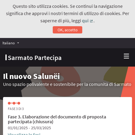
Questo sito utilizza cookies. Se continui la navigazione
significa che approvi i nostri termini di utilizzo di cookies. Per
saperne di più, leggi
qui
.
(Collegamento estern
OK, accetto
Italiano
Choose language
Scegli la lingua
Sarmato Partecipa
Il nuovo Salunёi
Uno spazio polivalente e sostenibile per la comunità di Sarmato
FASE 3 DI 3
Fase 3. Elaborazione del documento di proposta
partecipata (chiusura)
01/01/2025 - 25/03/2025
Visualizza le fasi