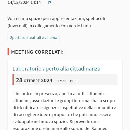
14/12/2024 14:14
Report
Vorrei uno spazio per rappresentazioni, spettacoli
(invernali) in collegamento con Verde Luna.
Filtra i risultati per categoria: Spettacoli teatrali e cinema
Spettacoli teatrali e cinema
MEETING CORRELATI:
Laboratorio aperto alla cittadinanza
28
ottobre 2024
17:30 - 19:30
L’incontro, in presenza, aperto a tutti, cittadini e
cittadine, associazioni e gruppi informali ha lo scopo
di identificare esigenze e aspettative della comunità e
di raccogliere idee e proposte che potranno essere
sviluppate nel nuovo spazio. Si prevede una
esplorazione preliminare allo spazio del Salunei.