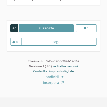
0
SUPPORTA
RAPPRESENTAZIONI IN SINERGIA CO
Rappresentazioni
0
8
Segui
Rappresentazioni in sinergia con 
8 sostenitori
Riferimento: SaPa-PROP-2024-12-107
Versione 1
(di 1)
vedi altre versioni
Controlla l'impronta digitale
Condividi
Incorpora