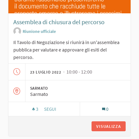
Assemblea di chiusura del percorso
Riunione ufficiale
Il Tavolo di Negoziazione si riunirà in un'assemblea
pubblica per valutare e approvare gli esiti del
percorso.
· 10:00 - 12:00
23 LUGLIO 2022
SARMATO
Sarmato
3
3 SOSTENITORI
SEGUI
0
ASSEMBLEA DI CHIUSURA DEL PERCORSO
VISUALIZZA