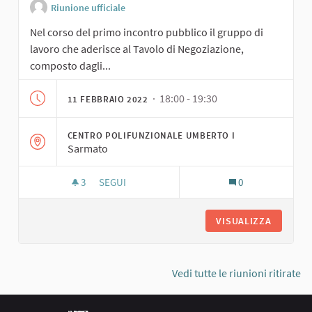
Riunione ufficiale
Nel corso del primo incontro pubblico il gruppo di
lavoro che aderisce al Tavolo di Negoziazione,
composto dagli...
· 18:00 - 19:30
11 FEBBRAIO 2022
CENTRO POLIFUNZIONALE UMBERTO I
Sarmato
3
3 SOSTENITORI
SEGUI
0
ATTIVAZIONE DEL TAVOLO DI NEGOZIAZIONE
VISUALIZZA
Vedi tutte le riunioni ritirate