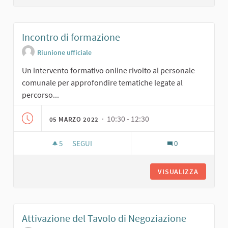
Incontro di formazione
Riunione ufficiale
Un intervento formativo online rivolto al personale
comunale per approfondire tematiche legate al
percorso...
· 10:30 - 12:30
05 MARZO 2022
5
5 SOSTENITORI
SEGUI
0
INCONTRO DI FORMAZIONE
VISUALIZZA
Attivazione del Tavolo di Negoziazione