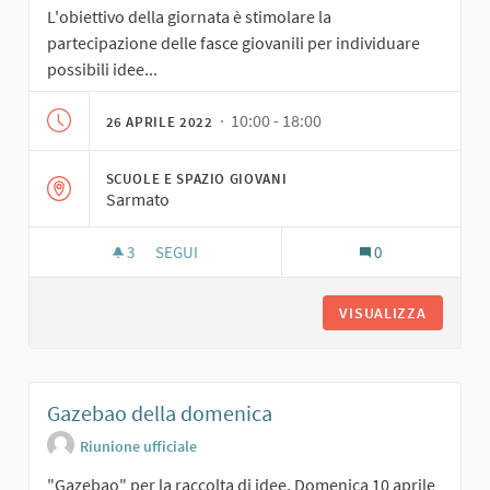
L'obiettivo della giornata è stimolare la
partecipazione delle fasce giovanili per individuare
possibili idee...
· 10:00 - 18:00
26 APRILE 2022
SCUOLE E SPAZIO GIOVANI
Sarmato
3
3 SOSTENITORI
SEGUI
0
GIORNATA GIOVANI: IDEE E PROSPETTIVE PER I
VISUALIZZA
Gazebao della domenica
Riunione ufficiale
"Gazebao" per la raccolta di idee. Domenica 10 aprile