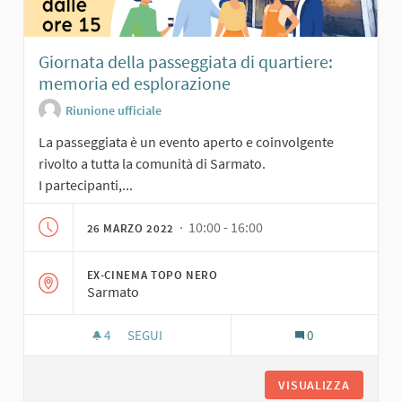
Giornata della passeggiata di quartiere:
memoria ed esplorazione
Riunione ufficiale
La passeggiata è un evento aperto e coinvolgente
rivolto a tutta la comunità di Sarmato.
I partecipanti,...
· 10:00 - 16:00
26 MARZO 2022
EX-CINEMA TOPO NERO
Sarmato
4
4 SOSTENITORI
SEGUI
0
GIORNATA DELLA PASSEGGIATA DI QUARTIERE: 
VISUALIZZA