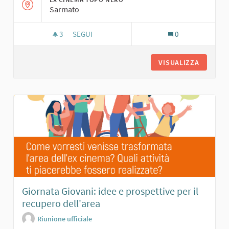
Sarmato
3
3 SOSTENITORI
SEGUI
0
GIORNATA DELLA COMUNITÀ SOSTENIBILE: DIM
VISUALIZZA
Giornata Giovani: idee e prospettive per il
recupero dell'area
Riunione ufficiale