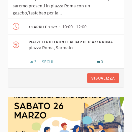
saremo presenti in piazza Roma con un
gazebo/tastebao per la...
· 10:00 - 12:00
10 APRILE 2022
PIAZZETTA DI FRONTE AI BAR DI PIAZZA ROMA
piazza Roma, Sarmato
3
3 SOSTENITORI
SEGUI
0
GAZEBAO DELLA DOMENICA
VISUALIZZA