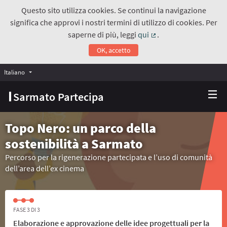
Questo sito utilizza cookies. Se continui la navigazione
significa che approvi i nostri termini di utilizzo di cookies. Per
saperne di più, leggi
qui
.
(Collegamento estern
OK, accetto
Italiano
Choose language
Scegli la lingua
Sarmato Partecipa
Topo Nero: un parco della
sostenibilità a Sarmato
Percorso per la rigenerazione partecipata e l’uso di comunità
dell’area dell’ex cinema
FASE 3 DI 3
Elaborazione e approvazione delle idee progettuali per la