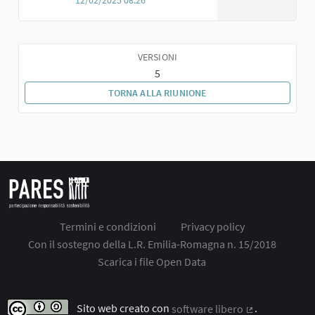
VERSIONI
5
TORNA ALLA RIUNIONE
Termini e condizioni
Privacy policy
Con il sostegno della L.R. Emilia-Romagna n. 15/2018
Scarica i file Open Data
Sito web creato con
software libero
.