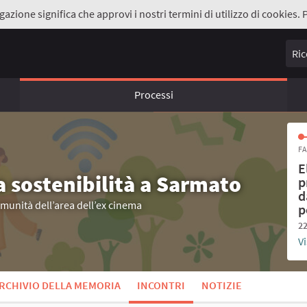
gazione significa che approvi i nostri termini di utilizzo di cookies. 
Ricer
Processi
FA
E
a sostenibilità a Sarmato
p
d
omunità dell’area dell’ex cinema
p
22
Vi
RCHIVIO DELLA MEMORIA
INCONTRI
NOTIZIE