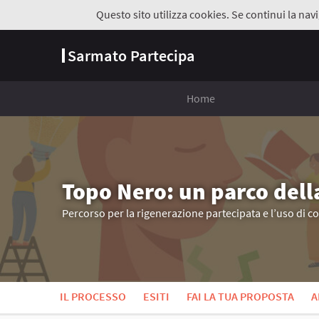
Questo sito utilizza cookies. Se continui la navi
Sarmato Partecipa
Home
Topo Nero: un parco dell
Percorso per la rigenerazione partecipata e l’uso di c
IL PROCESSO
ESITI
FAI LA TUA PROPOSTA
A