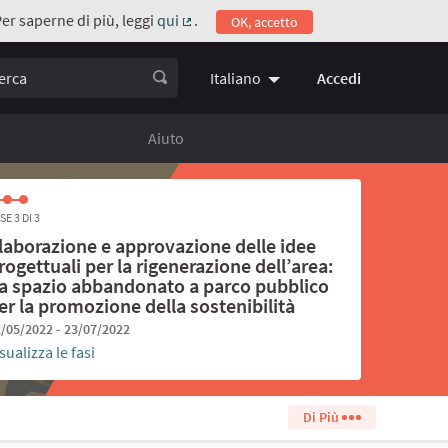
Per saperne di più, leggi
qui
.
OK, accetto
(Collegamento esterno)
ca
Accedi
Italiano
Choose language
Scegli la 
Aiuto
SE 3 DI 3
laborazione e approvazione delle idee
rogettuali per la rigenerazione dell’area:
a spazio abbandonato a parco pubblico
er la promozione della sostenibilità
/05/2022 - 23/07/2022
sualizza le fasi
Di Più