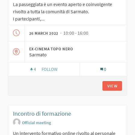
La passeggiata è un evento aperto e coinvolgente
rivolto a tutta la comunità di Sarmato.
I partecipanti,...
· 10:00 - 16:00
26 MARCH 2022
EX-CINEMA TOPO NERO
Sarmato
4
4 FOLLOWERS
FOLLOW
0
GIORNATA DELLA PASSEGGIATA DI QUARTIERE:
VIEW
Incontro di formazione
Official meeting
Un intervento formativo online rivolto al personale