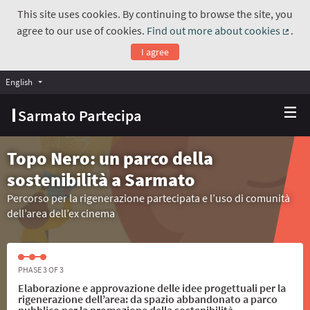
This site uses cookies. By continuing to browse the site, you
agree to our use of cookies.
Find out more about cookies
.
(Exte
I agree
English
Choose language
Scegli la lingua
Sarmato Partecipa
Topo Nero: un parco della
sostenibilità a Sarmato
Percorso per la rigenerazione partecipata e l’uso di comunità
dell’area dell’ex cinema
PHASE 3 OF 3
Elaborazione e approvazione delle idee progettuali per la
rigenerazione dell’area: da spazio abbandonato a parco
pubblico per la promozione della sostenibilità