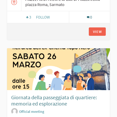
piazza Roma, Sarmato
3
3 FOLLOWERS
FOLLOW
0
GAZEBAO DELLA DOMENICA
VIEW
Giornata della passeggiata di quartiere:
memoria ed esplorazione
Official meeting