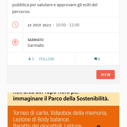
pubblica per valutare e approvare gli esiti del
percorso.
· 10:00 - 12:00
23 JULY 2022
SARMATO
Sarmato
3
3 FOLLOWERS
FOLLOW
0
ASSEMBLEA DI CHIUSURA DEL PERCORSO
VIEW