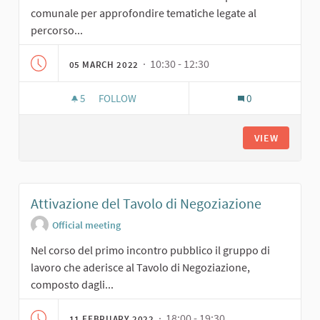
comunale per approfondire tematiche legate al
percorso...
· 10:30 - 12:30
05 MARCH 2022
5
5 FOLLOWERS
FOLLOW
0
INCONTRO DI FORMAZIONE
VIEW
Attivazione del Tavolo di Negoziazione
Official meeting
Nel corso del primo incontro pubblico il gruppo di
lavoro che aderisce al Tavolo di Negoziazione,
composto dagli...
· 18:00 - 19:30
11 FEBRUARY 2022