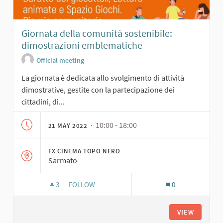
Giornata della comunità sostenibile:
dimostrazioni emblematiche
Official meeting
La giornata è dedicata allo svolgimento di attività
dimostrative, gestite con la partecipazione dei
cittadini, di...
· 10:00 - 18:00
21 MAY 2022
EX CINEMA TOPO NERO
Sarmato
3
3 FOLLOWERS
FOLLOW
0
GIORNATA DELLA COMUNITÀ SOSTENIBILE: DI
VIEW