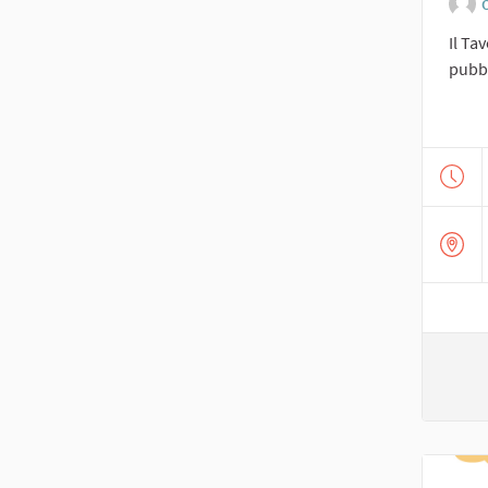
O
Il Ta
pubbl