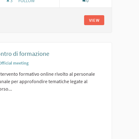
3
3 FOLLOWERS
FOLLOW
0
DELL'AREA
GAZEBAO DELLA DOMENICA
VIEW
ontro di formazione
Official meeting
tervento formativo online rivolto al personale
nale per approfondire tematiche legate al
rso...