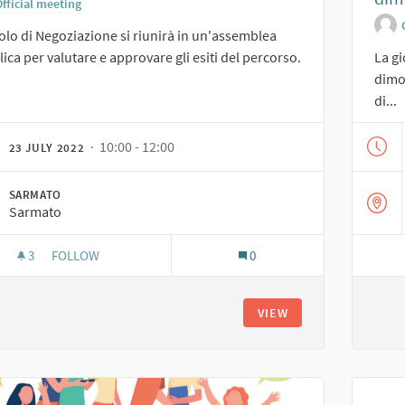
fficial meeting
volo di Negoziazione si riunirà in un'assemblea
ica per valutare e approvare gli esiti del percorso.
La gi
dimos
di...
· 10:00 - 12:00
23 JULY 2022
SARMATO
Sarmato
3
3 FOLLOWERS
FOLLOW
0
ASSEMBLEA DI CHIUSURA DEL PERCORSO
VIEW