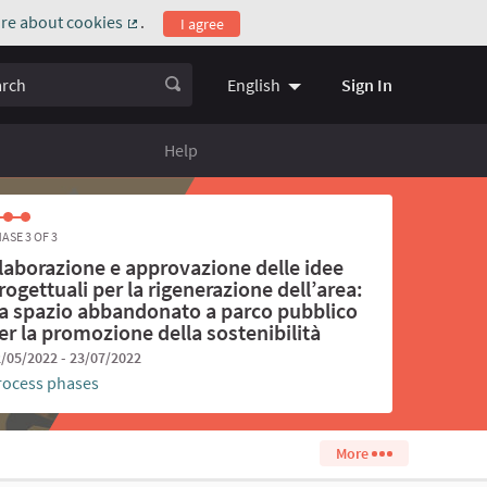
re about cookies
.
I agree
(External link)
ch
Sign In
English
Choose language
Scegli la l
Help
ASE 3 OF 3
laborazione e approvazione delle idee
rogettuali per la rigenerazione dell’area:
a spazio abbandonato a parco pubblico
er la promozione della sostenibilità
/05/2022 - 23/07/2022
rocess phases
More