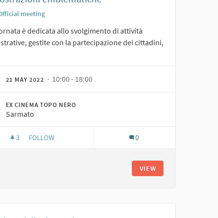
Official meeting
ornata è dedicata allo svolgimento di attività
trative, gestite con la partecipazione dei cittadini,
· 10:00 - 18:00
21 MAY 2022
EX CINEMA TOPO NERO
Sarmato
3
3 FOLLOWERS
FOLLOW
0
GIORNATA DELLA COMUNITÀ SOSTENIBILE: DIMOSTRAZIONI
VIEW