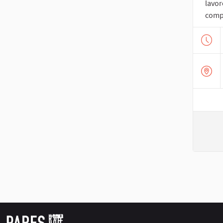
lavor
compo