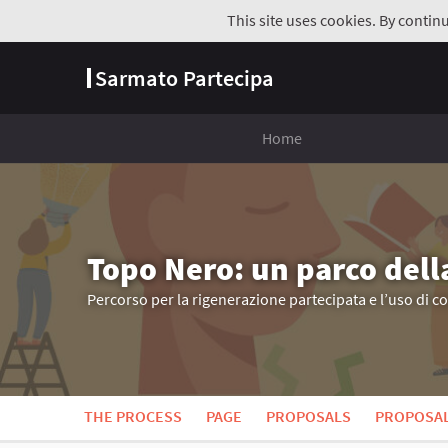
This site uses cookies. By contin
Sarmato Partecipa
Home
Topo Nero: un parco dell
Percorso per la rigenerazione partecipata e l’uso di c
THE PROCESS
PAGE
PROPOSALS
PROPOSA