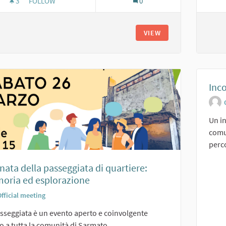
3
3 FOLLOWERS
FOLLOW
0
GIORNATA GIOVANI: IDEE E PROSPETTIVE PER IL RECUPERO 
VIEW
Inc
Un in
comu
perco
nata della passeggiata di quartiere:
oria ed esplorazione
fficial meeting
sseggiata è un evento aperto e coinvolgente
to a tutta la comunità di Sarmato.