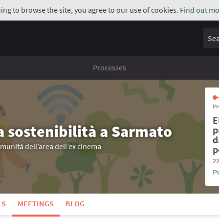
uing to browse the site, you agree to our use of cookies.
Find out mo
Sear
Processes
PH
E
a sostenibilità a Sarmato
p
d
omunità dell’area dell’ex cinema
p
22
P
LS
MEETINGS
BLOG