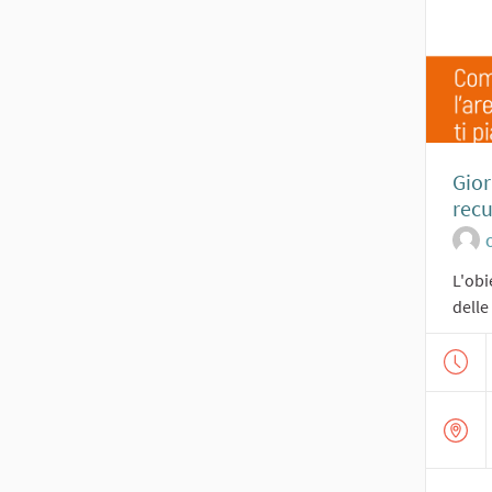
Gior
recu
O
L'obi
delle