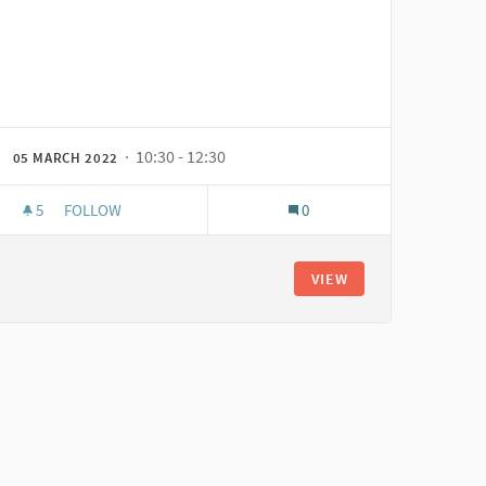
· 10:30 - 12:30
05 MARCH 2022
5
5 FOLLOWERS
FOLLOW
0
 ESPLORAZIONE
INCONTRO DI FORMAZIONE
VIEW