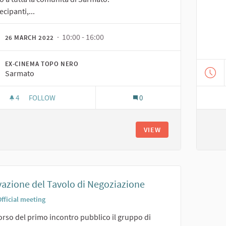
ecipanti,...
· 10:00 - 16:00
26 MARCH 2022
EX-CINEMA TOPO NERO
Sarmato
4
4 FOLLOWERS
FOLLOW
0
GIORNATA DELLA PASSEGGIATA DI QUARTIERE: MEMORIA ED
VIEW
vazione del Tavolo di Negoziazione
fficial meeting
orso del primo incontro pubblico il gruppo di