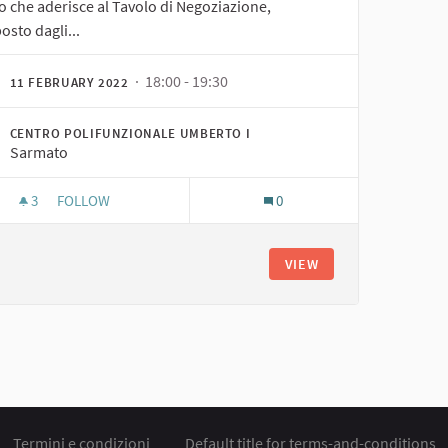
o che aderisce al Tavolo di Negoziazione,
sto dagli...
· 18:00 - 19:30
11 FEBRUARY 2022
CENTRO POLIFUNZIONALE UMBERTO I
Sarmato
3
3 FOLLOWERS
FOLLOW
0
ATTIVAZIONE DEL TAVOLO DI NEGOZIAZIONE
VIEW
Termini e condizioni
Default title for terms-and-conditions