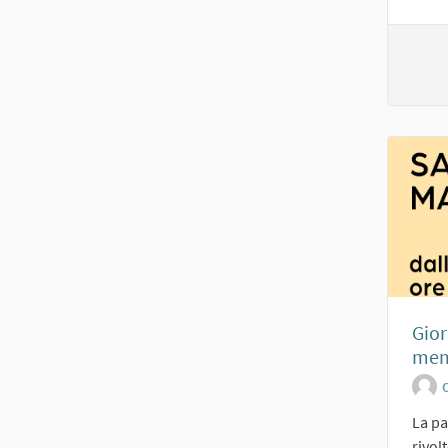
Gior
mem
O
La pa
rivol