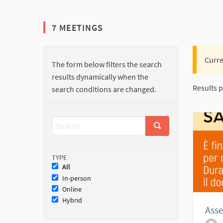
7 MEETINGS
Curre
The form below filters the search
results dynamically when the
Results p
search conditions are changed.
TYPE
All
In-person
Online
Hybrid
Asse