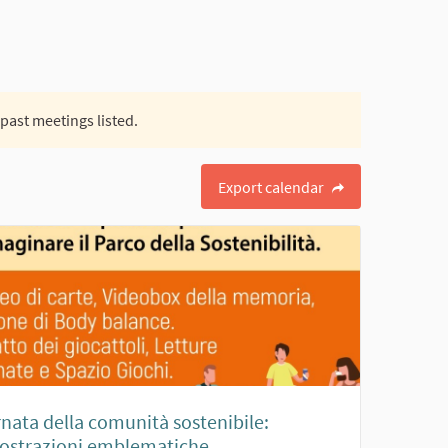
 past meetings listed.
Export calendar
nata della comunità sostenibile:
ostrazioni emblematiche