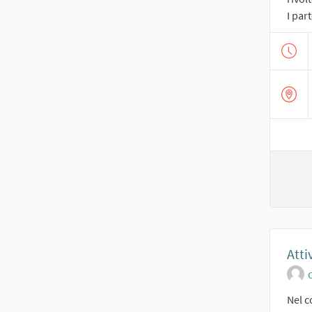
I part
Atti
O
Nel c