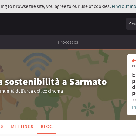
uing to browse the site, you agree to our use of cookies.
Find out mo
Sear
Processes
PH
E
a sostenibilità a Sarmato
p
d
omunità dell’area dell’ex cinema
p
22
P
LS
MEETINGS
BLOG