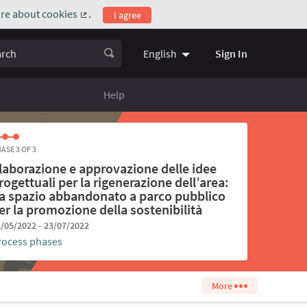
re about cookies
.
I agree
(External link)
ch
Sign In
English
Choose language
Scegli la l
Help
ASE 3 OF 3
laborazione e approvazione delle idee
rogettuali per la rigenerazione dell’area:
a spazio abbandonato a parco pubblico
er la promozione della sostenibilità
/05/2022 - 23/07/2022
rocess phases
More