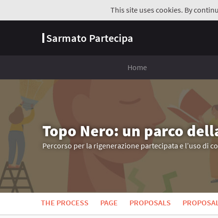
This site uses cookies. By contin
Sarmato Partecipa
Home
Topo Nero: un parco dell
Percorso per la rigenerazione partecipata e l’uso di c
THE PROCESS
PAGE
PROPOSALS
PROPOSA