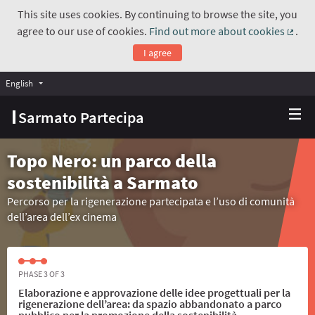
This site uses cookies. By continuing to browse the site, you
agree to our use of cookies.
Find out more about cookies
.
(Exte
I agree
English
Choose language
Scegli la lingua
Sarmato Partecipa
Topo Nero: un parco della
sostenibilità a Sarmato
Percorso per la rigenerazione partecipata e l’uso di comunità
dell’area dell’ex cinema
PHASE 3 OF 3
Elaborazione e approvazione delle idee progettuali per la
rigenerazione dell’area: da spazio abbandonato a parco
pubblico per la promozione della sostenibilità