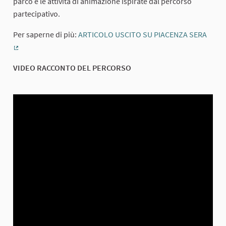
parco e le attività di animazione ispirate dal percorso
partecipativo.
Per saperne di più:
ARTICOLO USCITO SU PIACENZA SERA
(External link)
VIDEO RACCONTO DEL PERCORSO