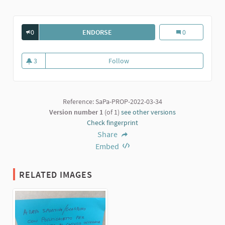
0
ENDORSE
GIARDINO CON AREA SPORTIVA
Giardino con are
0
3
Follow
Giardino con area sportiva
3 followers
Reference: SaPa-PROP-2022-03-34
Version number 1
(of 1)
see other versions
Check fingerprint
Share
Embed
RELATED IMAGES