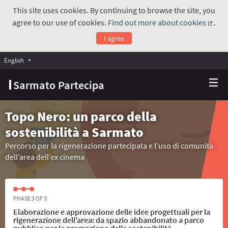
This site uses cookies. By continuing to browse the site, you
agree to our use of cookies.
Find out more about cookies
.
(Exte
I agree
English
Choose language
Scegli la lingua
Sarmato Partecipa
Topo Nero: un parco della
sostenibilità a Sarmato
Percorso per la rigenerazione partecipata e l’uso di comunità
dell’area dell’ex cinema
PHASE 3 OF 3
Elaborazione e approvazione delle idee progettuali per la
rigenerazione dell’area: da spazio abbandonato a parco
pubblico per la promozione della sostenibilità