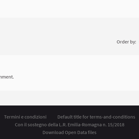
Order by:
mment.
Termini e condizioni
Default title for terms-and-conditions
Con il sostegno della L.R. Emilia-Romagna n. 15/2018
Download Open Data files