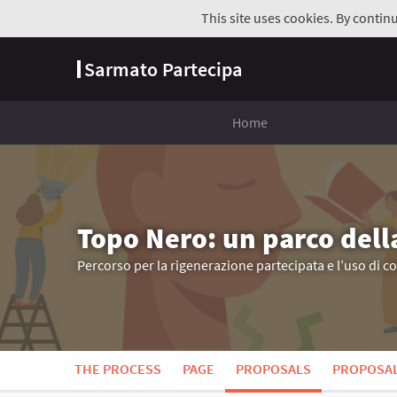
This site uses cookies. By contin
Sarmato Partecipa
Home
Topo Nero: un parco dell
Percorso per la rigenerazione partecipata e l’uso di c
THE PROCESS
PAGE
PROPOSALS
PROPOSA