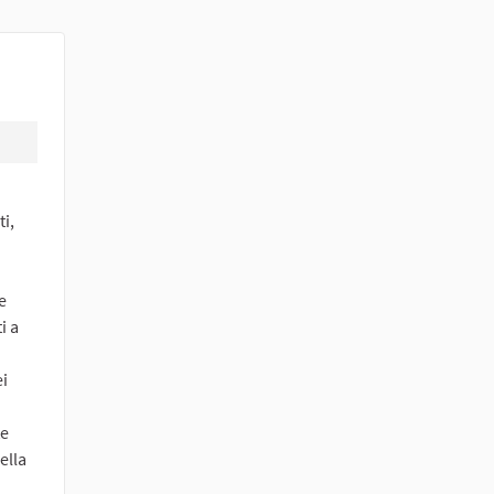
ti,
e
i a
ei
te
ella