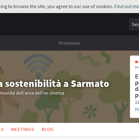
uing to browse the site, you agree to our use of cookies.
Find out mo
Sear
Processes
PH
E
a sostenibilità a Sarmato
p
d
omunità dell’area dell’ex cinema
p
22
P
LS
MEETINGS
BLOG