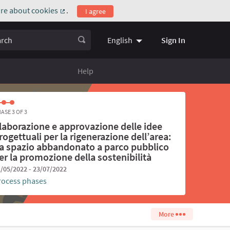
re about cookies
.
I agree
(External link)
ch
Sign In
English
Choose language
Scegli la l
Help
ASE 3 OF 3
laborazione e approvazione delle idee
rogettuali per la rigenerazione dell’area:
a spazio abbandonato a parco pubblico
er la promozione della sostenibilità
/05/2022 - 23/07/2022
rocess phases
More