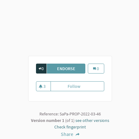
0
ENDORSE
PANCHINE WI-FI CON PRESE
Panchine wi-fi con prese
0
3
Follow
Panchine wi-fi con prese
3 followers
Reference: SaPa-PROP-2022-03-46
Version number 1
(of 1)
see other versions
Check fingerprint
Share