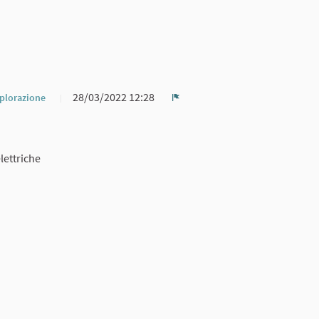
28/03/2022 12:28
splorazione
Report
elettriche