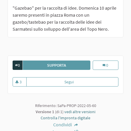
"Gazebao" per la raccolta di idee. Domenica 10 aprile
saremo presenti in piazza Roma con un
gazebo/tastebao per la raccolta delle idee dei
Sarmatesi sullo sviluppo dell'area del Topo Nero.
0
SUPPORTA
PANCHINE PER ANZIANI
Panchine per an
0
3
Segui
Panchine per anziani
3 sostenitori
Riferimento: SaPa-PROP-2022-05-60
Versione 1
(di 1)
vedi altre versioni
Controlla l'impronta digitale
Condividi