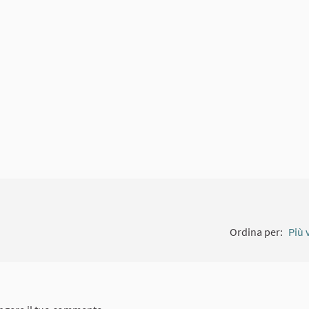
amento esterno)
Ordina per:
Più 