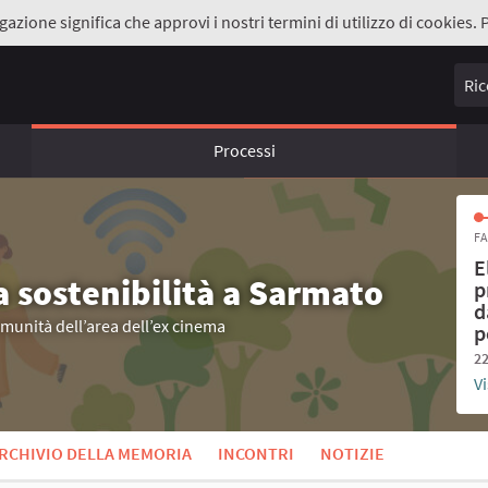
gazione significa che approvi i nostri termini di utilizzo di cookies. 
Ricer
Processi
FA
E
a sostenibilità a Sarmato
p
d
omunità dell’area dell’ex cinema
p
22
Vi
RCHIVIO DELLA MEMORIA
INCONTRI
NOTIZIE