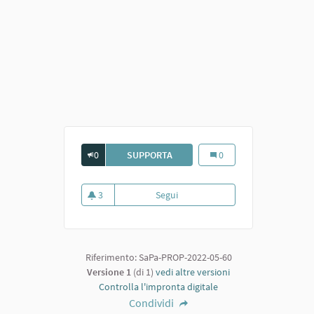
0
SUPPORTA
PANCHINE PER ANZIANI
Panchine per anziani
0
3
Segui
Panchine per anziani
3 sostenitori
Riferimento: SaPa-PROP-2022-05-60
Versione 1
(di 1)
vedi altre versioni
Controlla l'impronta digitale
Condividi