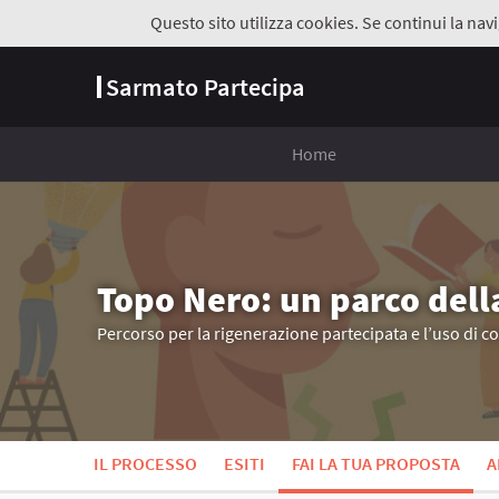
Questo sito utilizza cookies. Se continui la navi
Sarmato Partecipa
Home
Topo Nero: un parco dell
Percorso per la rigenerazione partecipata e l’uso di c
IL PROCESSO
ESITI
FAI LA TUA PROPOSTA
A