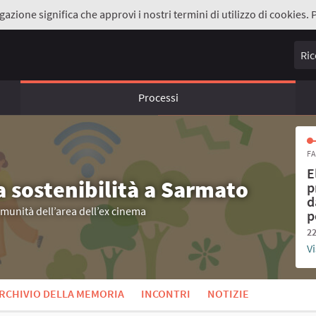
gazione significa che approvi i nostri termini di utilizzo di cookies. 
Ricer
Processi
FA
E
a sostenibilità a Sarmato
p
d
omunità dell’area dell’ex cinema
p
22
Vi
RCHIVIO DELLA MEMORIA
INCONTRI
NOTIZIE