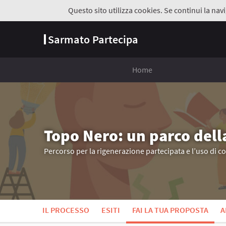
Questo sito utilizza cookies. Se continui la navi
Sarmato Partecipa
Home
Topo Nero: un parco dell
Percorso per la rigenerazione partecipata e l’uso di c
IL PROCESSO
ESITI
FAI LA TUA PROPOSTA
A