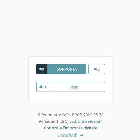
0
SUPPORTA
VERDE CON PANCHINE
Verde con panchine
0
3
Segui
Verde con panchine
3 sostenitori
Riferimento: SaPa-PROP-2022-05-78
Versione 1
(di 1)
vedi altre versioni
Controlla l'impronta digitale
Condividi