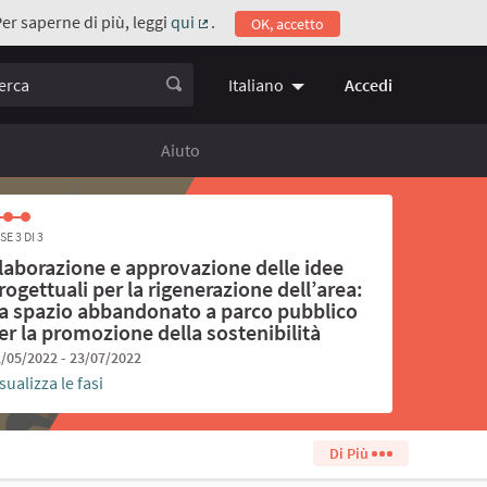
Per saperne di più, leggi
qui
.
OK, accetto
(Collegamento esterno)
ca
Accedi
Italiano
Choose language
Scegli la 
Aiuto
SE 3 DI 3
laborazione e approvazione delle idee
rogettuali per la rigenerazione dell’area:
a spazio abbandonato a parco pubblico
er la promozione della sostenibilità
/05/2022 - 23/07/2022
sualizza le fasi
Di Più