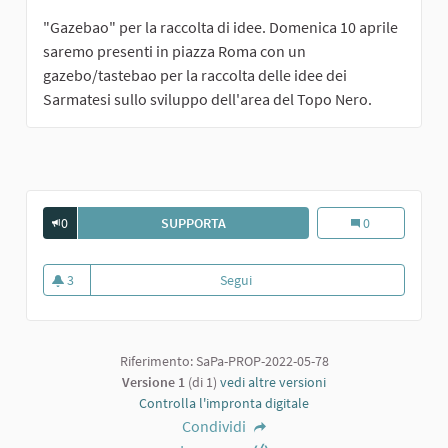
"Gazebao" per la raccolta di idee. Domenica 10 aprile
saremo presenti in piazza Roma con un
gazebo/tastebao per la raccolta delle idee dei
Sarmatesi sullo sviluppo dell'area del Topo Nero.
0
SUPPORTA
VERDE CON PANCHINE
Verde con panc
0
3
Segui
Verde con panchine
3 sostenitori
Riferimento: SaPa-PROP-2022-05-78
Versione 1
(di 1)
vedi altre versioni
Controlla l'impronta digitale
Condividi