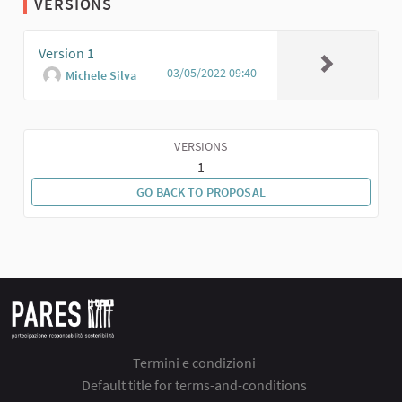
VERSIONS
Version 1
03/05/2022 09:40
Michele Silva
VERSIONS
1
GO BACK TO PROPOSAL
Termini e condizioni
Default title for terms-and-conditions