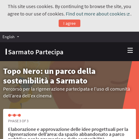
This site uses cookies. By continuing to browse the site, you
agree to our use of cookies.
Find out more about cookies
.
(Exte
I agree
English
Choose language
Scegli la lingua
Sarmato Partecipa
Topo Nero: un parco della
sostenibilità a Sarmato
Percorso per la rigenerazione partecipata e l’uso di comunità
dell’area dell’ex cinema
PHASE 3 OF 3
Elaborazione e approvazione delle idee progettuali per la
rigenerazione dell’area: da spazio abbandonato a parco
pubblico per la promozione della sostenibilità