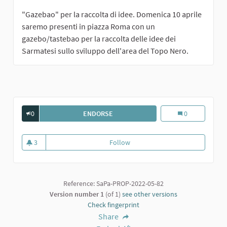
"Gazebao" per la raccolta di idee. Domenica 10 aprile
saremo presenti in piazza Roma con un
gazebo/tastebao per la raccolta delle idee dei
Sarmatesi sullo sviluppo dell'area del Topo Nero.
0
ENDORSE
PALESTRA CON TENSIOSTRUTTURA
Palestra con ten
0
3
Follow
Palestra con tensiostruttura
3 followers
Reference: SaPa-PROP-2022-05-82
Version number 1
(of 1)
see other versions
Check fingerprint
Share