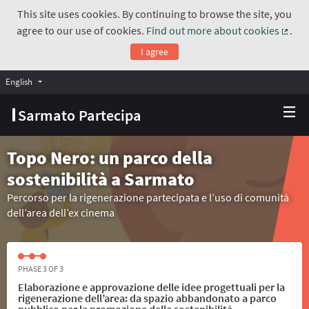
This site uses cookies. By continuing to browse the site, you
agree to our use of cookies.
Find out more about cookies
.
(Exte
I agree
English
Choose language
Scegli la lingua
Sarmato Partecipa
Topo Nero: un parco della
sostenibilità a Sarmato
Percorso per la rigenerazione partecipata e l’uso di comunità
dell’area dell’ex cinema
PHASE 3 OF 3
Elaborazione e approvazione delle idee progettuali per la
rigenerazione dell’area: da spazio abbandonato a parco
pubblico per la promozione della sostenibilità