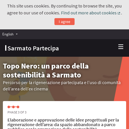
This site uses cookies. By continuing to browse the site, you
agree to our use of cookies.
Find out more about cookies
.
(Exte
I agree
English
Choose language
Scegli la lingua
Sarmato Partecipa
Topo Nero: un parco della
sostenibilità a Sarmato
Percorso per la rigenerazione partecipata e l’uso di comunità
dell’area dell’ex cinema
PHASE 3 OF 3
Elaborazione e approvazione delle idee progettuali per la
rigenerazione dell’area: da spazio abbandonato a parco
pubblico per la promozione della sostenibilità