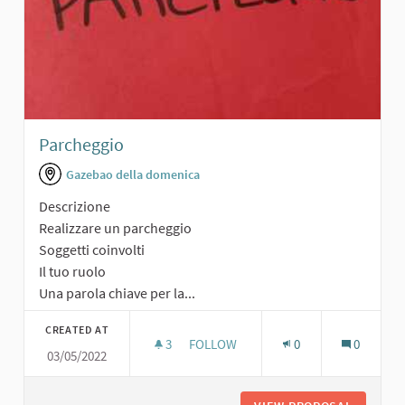
Parcheggio
Gazebao della domenica
Descrizione
Realizzare un parcheggio
Soggetti coinvolti
Il tuo ruolo
Una parola chiave per la...
CREATED AT
3
3 FOLLOWERS
FOLLOW
0
0
03/05/2022
PARCHEGGIO