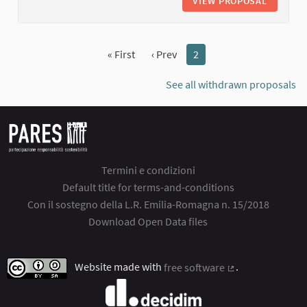
VIEW PROPOSAL
TEATRO
« First
‹ Prev
2
See all withdrawn proposals
Termini e condizioni
Default title for terms-and-conditions
Con il sostegno della L.R. Emilia-Romagna n. 15/2018
Download Open Data files
Website made with
free software
.
(External link)