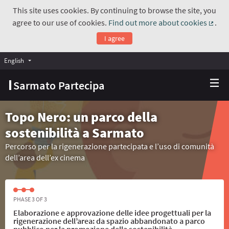
This site uses cookies. By continuing to browse the site, you
agree to our use of cookies.
Find out more about cookies
.
(Exte
I agree
English
Choose language
Scegli la lingua
Sarmato Partecipa
Topo Nero: un parco della
sostenibilità a Sarmato
Percorso per la rigenerazione partecipata e l’uso di comunità
dell’area dell’ex cinema
PHASE 3 OF 3
Elaborazione e approvazione delle idee progettuali per la
rigenerazione dell’area: da spazio abbandonato a parco
pubblico per la promozione della sostenibilità