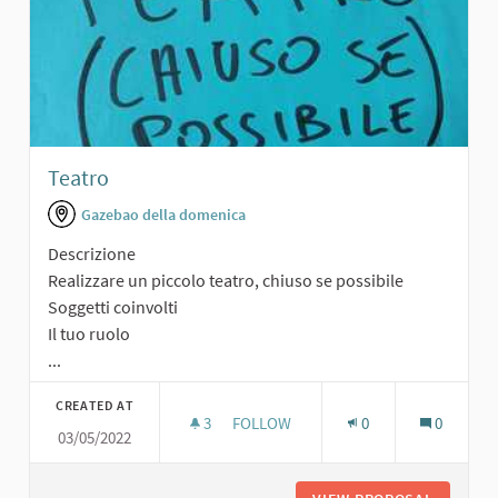
Teatro
Gazebao della domenica
Descrizione
Realizzare un piccolo teatro, chiuso se possibile
Soggetti coinvolti
Il tuo ruolo
...
CREATED AT
3
3 FOLLOWERS
FOLLOW
0
0
03/05/2022
TEATRO