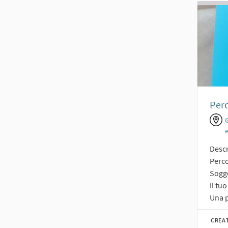
Perc
Descr
Perco
Sogge
Il tu
Una p
CREA