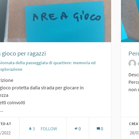
 gioco per ragazzi
Perc
Giornata della passeggiata di quartiere: memoria ed
esplorazione
Desc
izione
Perco
gioco protetta dalla strada per giocare in
non 
ezza
tti coinvolti
..
TED AT
CREA
3
3 FOLLOWERS
FOLLOW
0
0
3/2022
28/0
AREA GIOCO PER RAGAZZI