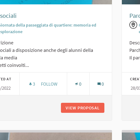
 sociali
Parc
Giornata della passeggiata di quartiere: memoria ed
esplorazione
izione
Desc
sociali a disposizione anche degli alunni della
Parch
la media
Il pa
tti coinvolti...
TED AT
CREA
3
3 FOLLOWERS
FOLLOW
0
0
3/2022
28/0
ORTI SOCIALI
VIEW PROPOSAL
ORTI SOCIALI