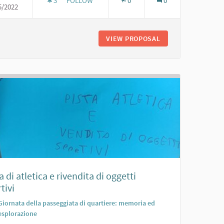
3
3 FOLLOWERS
FOLLOW
0
0
5/2022
PORTICO PER RIUNIONI
S
VIEW PROPOSAL
PORTICO PER RIUN
a di atletica e rivendita di oggetti
tivi
Giornata della passeggiata di quartiere: memoria ed
esplorazione