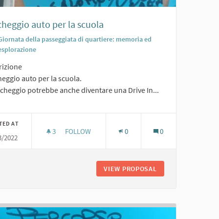
heggio auto per la scuola
Giornata della passeggiata di quartiere: memoria ed
esplorazione
rizione
eggio auto per la scuola.
rcheggio potrebbe anche diventare una Drive In...
TED AT
3
3 FOLLOWERS
FOLLOW
0
0
3/2022
PARCHEGGIO AUTO PER LA SCUOLA
VIEW PROPOSAL
PARCHEGGIO AUTO