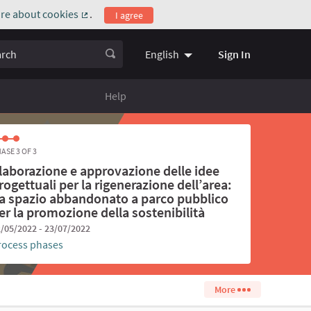
re about cookies
.
I agree
(External link)
ch
Sign In
English
Choose language
Scegli la l
Help
ASE 3 OF 3
laborazione e approvazione delle idee
rogettuali per la rigenerazione dell’area:
a spazio abbandonato a parco pubblico
er la promozione della sostenibilità
/05/2022 - 23/07/2022
rocess phases
More