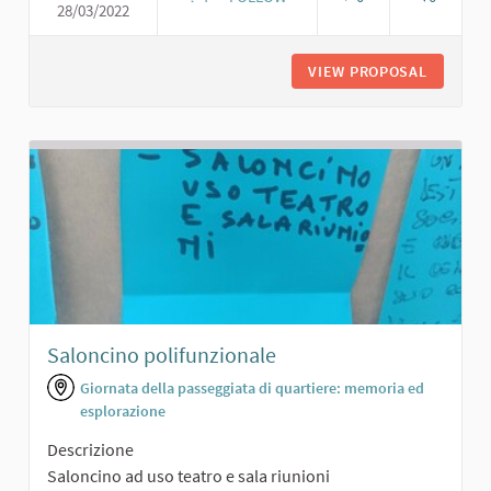
28/03/2022
AREA SPORTIVA ATTREZZATA
VIEW PROPOSAL
AREA SP
Saloncino polifunzionale
Giornata della passeggiata di quartiere: memoria ed
esplorazione
Descrizione
Saloncino ad uso teatro e sala riunioni