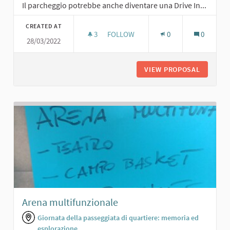
Il parcheggio potrebbe anche diventare una Drive In...
CREATED AT
3
3 FOLLOWERS
FOLLOW
0
0
28/03/2022
PARCHEGGIO AUTO PER LA SCUOLA
VIEW PROPOSAL
PARCHEG
Arena multifunzionale
Giornata della passeggiata di quartiere: memoria ed
esplorazione