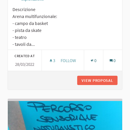
Descrizione
Arena multifunzionale:
- campo da basket
- pista da skate
- teatro
- tavoli da...
CREATED AT
3
3 FOLLOWERS
FOLLOW
0
0
28/03/2022
ARENA MULTIFUNZIONALE
VIEW PROPOSAL
ARENA M