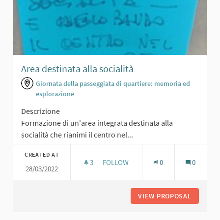
Area destinata alla socialità
Giornata della passeggiata di quartiere: memoria ed
esplorazione
Descrizione
Formazione di un'area integrata destinata alla
socialità che rianimi il centro nel...
CREATED AT
3
3 FOLLOWERS
FOLLOW
0
0
28/03/2022
AREA DESTINATA ALLA SOCIALITÀ
VIEW PROPOSAL
AREA DE