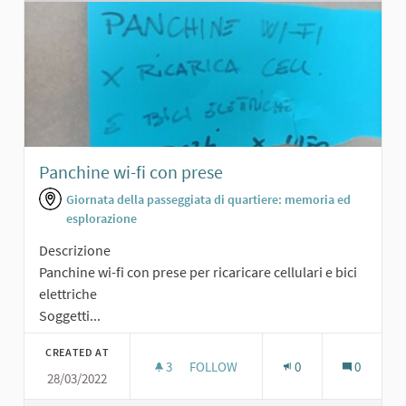
Panchine wi-fi con prese
Giornata della passeggiata di quartiere: memoria ed
esplorazione
Descrizione
Panchine wi-fi con prese per ricaricare cellulari e bici
elettriche
Soggetti...
CREATED AT
3
3 FOLLOWERS
FOLLOW
0
0
28/03/2022
PANCHINE WI-FI CON PRESE