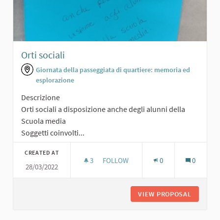
Orti sociali
Giornata della passeggiata di quartiere: memoria ed
esplorazione
Descrizione
Orti sociali a disposizione anche degli alunni della
Scuola media
Soggetti coinvolti...
CREATED AT
3
3 FOLLOWERS
FOLLOW
0
0
28/03/2022
ORTI SOCIALI
VIEW PROPOSAL
ORTI SO