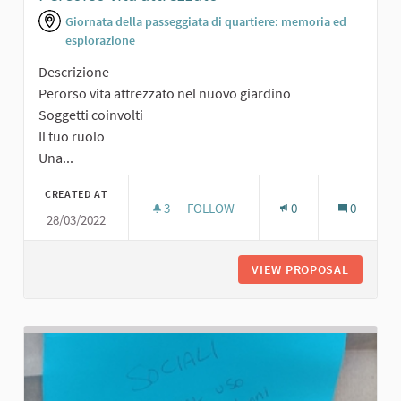
Giornata della passeggiata di quartiere: memoria ed
esplorazione
Descrizione
Perorso vita attrezzato nel nuovo giardino
Soggetti coinvolti
Il tuo ruolo
Una...
CREATED AT
3
3 FOLLOWERS
FOLLOW
0
0
28/03/2022
PERCORSO VITA ATTREZZATO
VIEW PROPOSAL
PERCORS