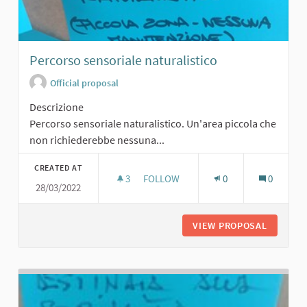
Percorso sensoriale naturalistico
Official proposal
Descrizione
Percorso sensoriale naturalistico. Un'area piccola che
non richiederebbe nessuna...
CREATED AT
3
3 FOLLOWERS
FOLLOW
0
0
28/03/2022
PERCORSO SENSORIALE NATURALIS
VIEW PROPOSAL
PERCORS