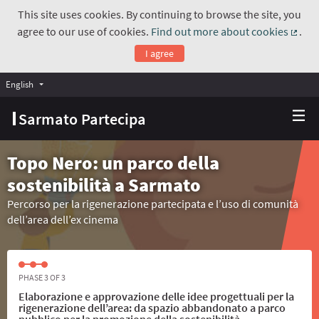
This site uses cookies. By continuing to browse the site, you
agree to our use of cookies.
Find out more about cookies
.
(Exte
I agree
English
Choose language
Scegli la lingua
Sarmato Partecipa
Topo Nero: un parco della
sostenibilità a Sarmato
Percorso per la rigenerazione partecipata e l’uso di comunità
dell’area dell’ex cinema
PHASE 3 OF 3
Elaborazione e approvazione delle idee progettuali per la
rigenerazione dell’area: da spazio abbandonato a parco
pubblico per la promozione della sostenibilità