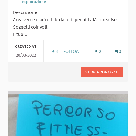
esplorazione
Descrizione
Area verde usufruibile da tutti per attività ricreative
Soggetti coinvolti
Il tuo...
CREATED AT
3
3 FOLLOWERS
FOLLOW
0
0
28/03/2022
AREA VERDE PER TUTTI
VIEW PROPOSAL
AREA VE