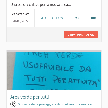
Una parola chiave per la nuova area...
CREATED AT
3
3 FOLLOWERS
FOLLOW
0
0
28/03/2022
CAMPO DI BOCCE
VIEW PROPOSAL
CAMPO D
Area verde per tutti
Giornata della passeggiata di quartiere: memoria ed