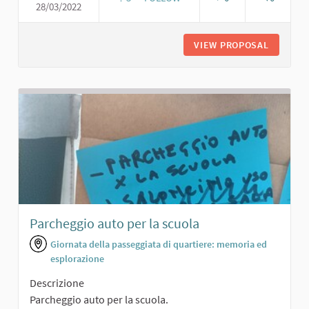
28/03/2022
PISTA DI ATLETICA E RIVENDITA DI O
VIEW PROPOSAL
PISTA D
Parcheggio auto per la scuola
Giornata della passeggiata di quartiere: memoria ed
esplorazione
Descrizione
Parcheggio auto per la scuola.