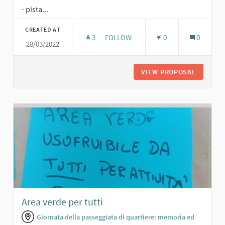
- pista...
CREATED AT
3
3 FOLLOWERS
FOLLOW
0
0
28/03/2022
AREA "ISOLE DEL PASSATO"
VIEW PROPOSAL
AREA "I
Area verde per tutti
Giornata della passeggiata di quartiere: memoria ed