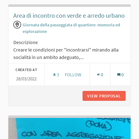
Area di incontro con verde e arredo urbano
Giornata della passeggiata di quartiere: memoria ed
esplorazione
Descrizione
Creare le condizioni per "incontrarsi" mirando alla
socialità in un ambito adeguato,...
CREATED AT
3
3 FOLLOWERS
FOLLOW
0
0
28/03/2022
AREA DI INCONTRO CON VERDE E 
VIEW PROPOSAL
AREA DI