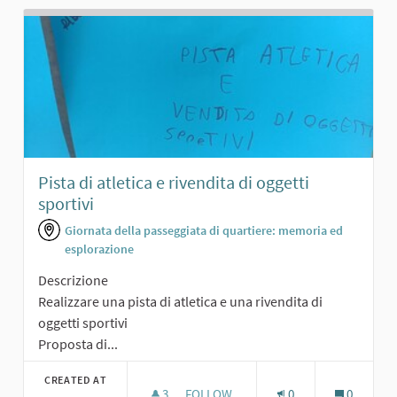
Pista di atletica e rivendita di oggetti
sportivi
Giornata della passeggiata di quartiere: memoria ed
esplorazione
Descrizione
Realizzare una pista di atletica e una rivendita di
oggetti sportivi
Proposta di...
CREATED AT
3
3 FOLLOWERS
FOLLOW
0
0