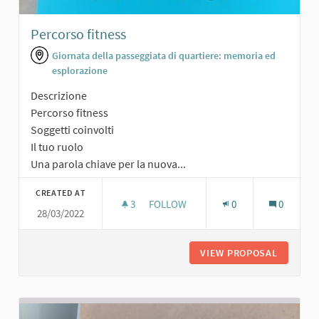
Percorso fitness
Giornata della passeggiata di quartiere: memoria ed
esplorazione
Descrizione
Percorso fitness
Soggetti coinvolti
Il tuo ruolo
Una parola chiave per la nuova...
CREATED AT
3
3 FOLLOWERS
FOLLOW
0
0
28/03/2022
PERCORSO FITNESS
VIEW PROPOSAL
PERCORS