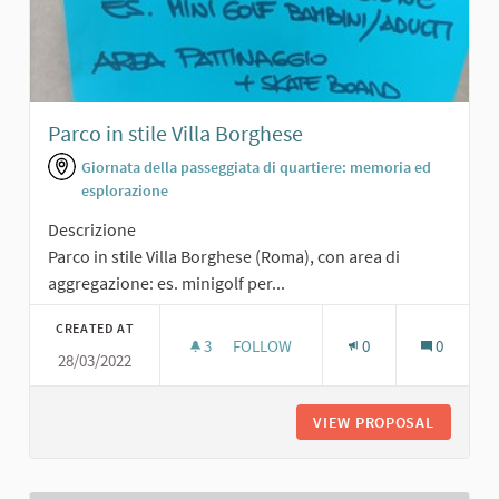
Parco in stile Villa Borghese
Giornata della passeggiata di quartiere: memoria ed
esplorazione
Descrizione
Parco in stile Villa Borghese (Roma), con area di
aggregazione: es. minigolf per...
CREATED AT
3
3 FOLLOWERS
FOLLOW
0
0
28/03/2022
PARCO IN STILE VILLA BORGHESE
VIEW PROPOSAL
PARCO I