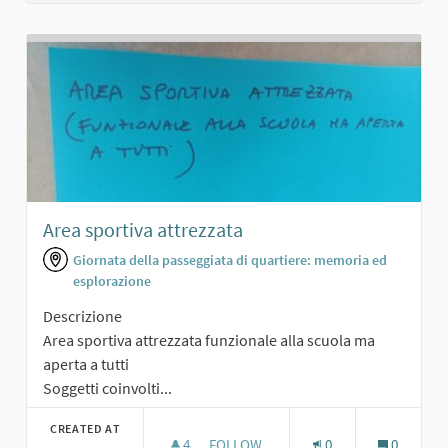
Area sportiva attrezzata
Giornata della passeggiata di quartiere: memoria ed
esplorazione
Descrizione
Area sportiva attrezzata funzionale alla scuola ma
aperta a tutti
Soggetti coinvolti...
CREATED AT
4
4 FOLLOWERS
FOLLOW
0
0