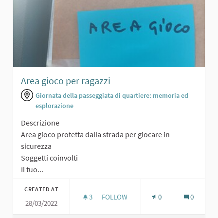
Area gioco per ragazzi
Giornata della passeggiata di quartiere: memoria ed
esplorazione
Descrizione
Area gioco protetta dalla strada per giocare in
sicurezza
Soggetti coinvolti
Il tuo...
CREATED AT
3
3 FOLLOWERS
FOLLOW
0
0
28/03/2022
AREA GIOCO PER RAGAZZI