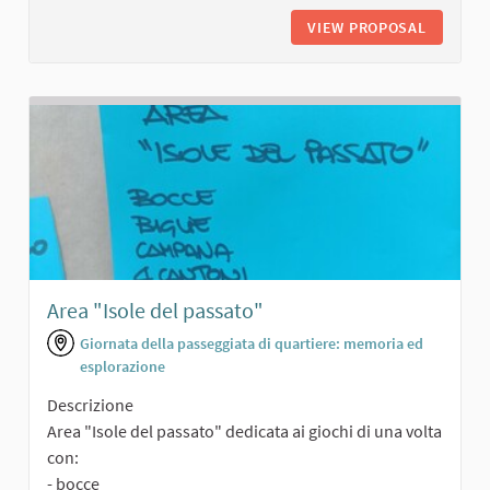
VIEW PROPOSAL
AREA GI
Area "Isole del passato"
Giornata della passeggiata di quartiere: memoria ed
esplorazione
Descrizione
Area "Isole del passato" dedicata ai giochi di una volta
con:
- bocce