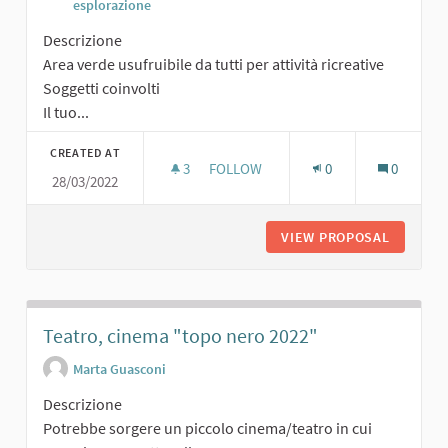
esplorazione
Descrizione
Area verde usufruibile da tutti per attività ricreative
Soggetti coinvolti
Il tuo...
CREATED AT
3
3 FOLLOWERS
FOLLOW
0
0
28/03/2022
AREA VERDE PER TUTTI
VIEW PROPOSAL
AREA VE
Teatro, cinema "topo nero 2022"
Marta Guasconi
Descrizione
Potrebbe sorgere un piccolo cinema/teatro in cui