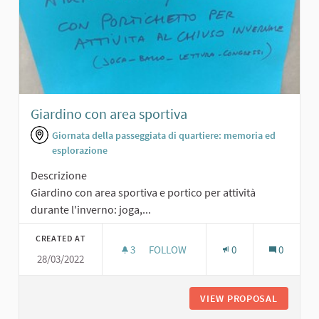
Giardino con area sportiva
Giornata della passeggiata di quartiere: memoria ed
esplorazione
Descrizione
Giardino con area sportiva e portico per attività
durante l'inverno: joga,...
CREATED AT
3
3 FOLLOWERS
FOLLOW
0
0
28/03/2022
GIARDINO CON AREA SPORTIVA
VIEW PROPOSAL
GIARDIN