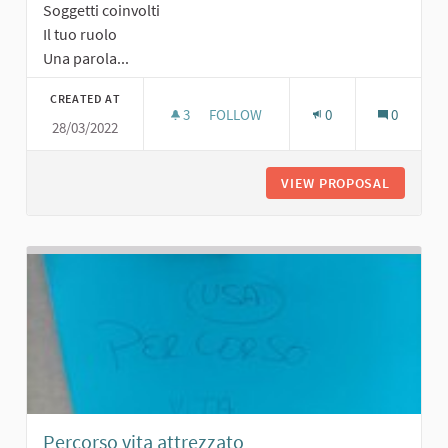
Soggetti coinvolti
Il tuo ruolo
Una parola...
CREATED AT
3
3 FOLLOWERS
FOLLOW
0
0
28/03/2022
SALONCINO POLIFUNZIONALE
VIEW PROPOSAL
SALONCI
Percorso vita attrezzato