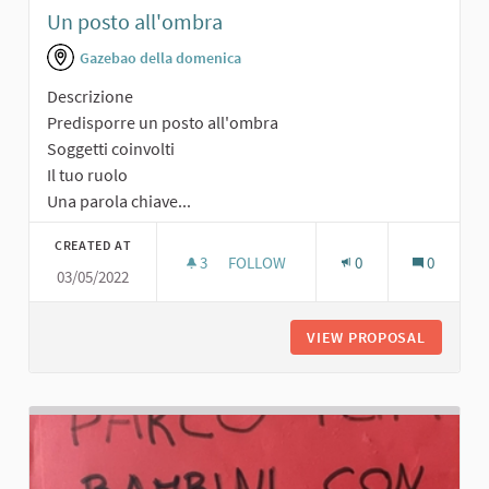
Un posto all'ombra
Gazebao della domenica
Descrizione
Predisporre un posto all'ombra
Soggetti coinvolti
Il tuo ruolo
Una parola chiave...
CREATED AT
3
3 FOLLOWERS
FOLLOW
0
0
03/05/2022
UN POSTO ALL'OMBRA
VIEW PROPOSAL
UN POST