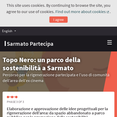
This site uses cookies. By continuing to browse the site, you
agree to our use of cookies.
Find out more about cookies
.
(Exte
I agree
English
Choose language
Scegli la lingua
Sarmato Partecipa
Topo Nero: un parco della
sostenibilità a Sarmato
Percorso per la rigenerazione partecipata e l’uso di comunità
dell’area dell’ex cinema
PHASE 3 OF 3
Elaborazione e approvazione delle idee progettuali per la
rigenerazione dell’area: da spazio abbandonato a parco
pubblico per la promozione della sostenibilità