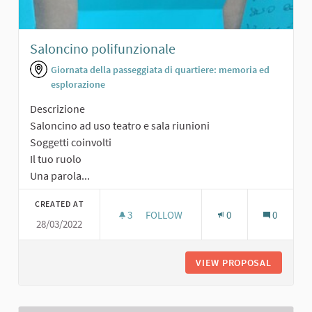
Saloncino polifunzionale
Giornata della passeggiata di quartiere: memoria ed
esplorazione
Descrizione
Saloncino ad uso teatro e sala riunioni
Soggetti coinvolti
Il tuo ruolo
Una parola...
CREATED AT
3
3 FOLLOWERS
FOLLOW
0
0
28/03/2022
SALONCINO POLIFUNZIONALE
VIEW PROPOSAL
SALONCI