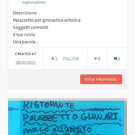
esplorazione
Descrizione
Palazzetto per ginnastica artistica
Soggetti coinvolti
Il tuo ruolo
Una parola...
CREATED AT
3
3 FOLLOWERS
FOLLOW
0
0
28/03/2022
PALAZZETTO PER GINNASTICA ARTIS
VIEW PROPOSAL
PALAZZE