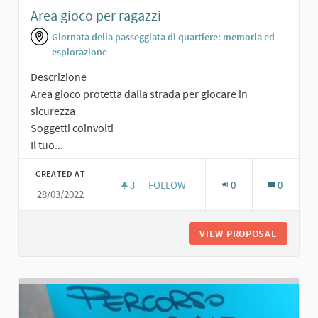
Area gioco per ragazzi
Giornata della passeggiata di quartiere: memoria ed
esplorazione
Descrizione
Area gioco protetta dalla strada per giocare in
sicurezza
Soggetti coinvolti
Il tuo...
CREATED AT
3
3 FOLLOWERS
FOLLOW
0
0
28/03/2022
AREA GIOCO PER RAGAZZI
VIEW PROPOSAL
AREA GI