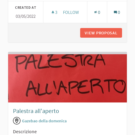
CREATED AT
3
3 FOLLOWERS
FOLLOW
0
0
03/05/2022
AREA APERTA CON GIOCHI FIORI E 
VIEW PROPOSAL
AREA AP
Palestra all'aperto
Gazebao della domenica
Descrizione