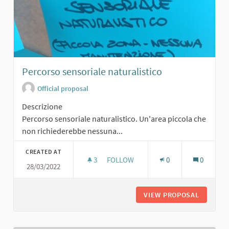
Percorso sensoriale naturalistico
Official proposal
Descrizione
Percorso sensoriale naturalistico. Un'area piccola che
non richiederebbe nessuna...
CREATED AT
3
3 FOLLOWERS
FOLLOW
0
0
28/03/2022
PERCORSO SENSORIALE NATURALIS
VIEW PROPOSAL
PERCORS