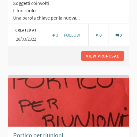
Soggetti coinvolti
Il tuo ruolo
Una parola chiave per la nuova...
CREATED AT
3
3 FOLLOWERS
FOLLOW
0
0
28/03/2022
PERCORSO FITNESS
VIEW PROPOSAL
PERCORS
Portico per riunioni