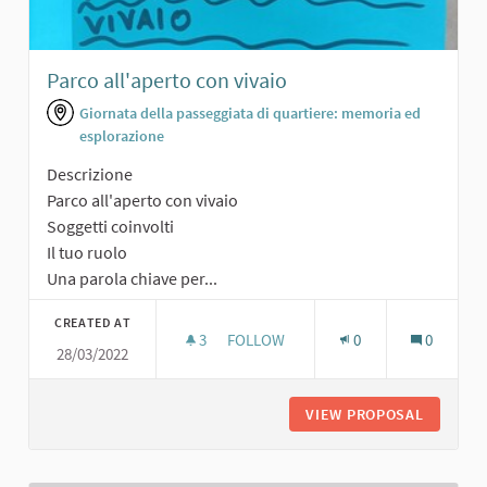
Parco all'aperto con vivaio
Giornata della passeggiata di quartiere: memoria ed
esplorazione
Descrizione
Parco all'aperto con vivaio
Soggetti coinvolti
Il tuo ruolo
Una parola chiave per...
CREATED AT
3
3 FOLLOWERS
FOLLOW
0
0
28/03/2022
PARCO ALL'APERTO CON VIVAIO
VIEW PROPOSAL
PARCO A