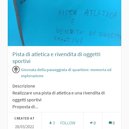
Pista di atletica e rivendita di oggetti
sportivi
Giornata della passeggiata di quartiere: memoria ed
esplorazione
Descrizione
Realizzare una pista di atletica e una rivendita di
oggetti sportivi
Proposta di...
CREATED AT
3
3 FOLLOWERS
FOLLOW
0
0
28/03/2022
PISTA DI ATLETICA E RIVENDITA DI O