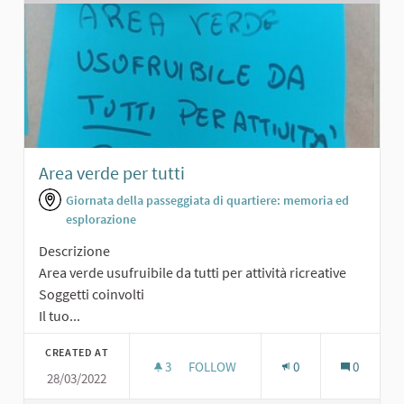
Area verde per tutti
Giornata della passeggiata di quartiere: memoria ed
esplorazione
Descrizione
Area verde usufruibile da tutti per attività ricreative
Soggetti coinvolti
Il tuo...
CREATED AT
3
3 FOLLOWERS
FOLLOW
0
0
28/03/2022
AREA VERDE PER TUTTI