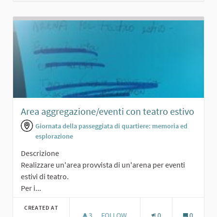
Area aggregazione/eventi con teatro estivo
Giornata della passeggiata di quartiere: memoria ed
esplorazione
Descrizione
Realizzare un'area provvista di un'arena per eventi
estivi di teatro.
Per i...
CREATED AT
3
3 FOLLOWERS
FOLLOW
0
0