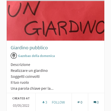
Giardino pubblico
Gazebao della domenica
Descrizione
Realizzare un giardino
Soggetti coinvolti
Il tuo ruolo
Una parola chiave per la...
CREATED AT
3
3 FOLLOWERS
FOLLOW
0
0
03/05/2022
GIARDINO PUBBLICO