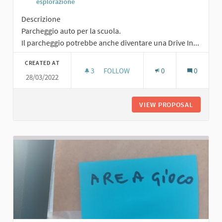
esplorazione
Descrizione
Parcheggio auto per la scuola.
Il parcheggio potrebbe anche diventare una Drive In...
CREATED AT
3
3 FOLLOWERS
FOLLOW
0
0
28/03/2022
PARCHEGGIO AUTO PER LA SCUOLA
VIEW PROPOSAL
PARCHEG