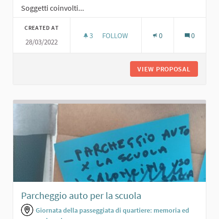
Soggetti coinvolti...
CREATED AT
3
3 FOLLOWERS
FOLLOW
0
0
28/03/2022
ORTI SOCIALI
VIEW PROPOSAL
ORTI SO
Parcheggio auto per la scuola
Giornata della passeggiata di quartiere: memoria ed