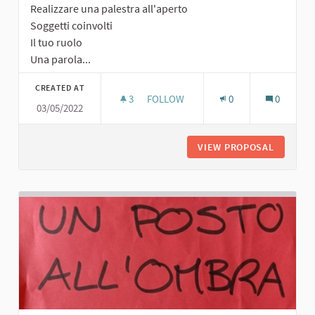
Realizzare una palestra all'aperto
Soggetti coinvolti
Il tuo ruolo
Una parola...
CREATED AT
3
3 FOLLOWERS
FOLLOW
0
0
03/05/2022
PALESTRA ALL'APERTO
VIEW PROPOSAL
PALESTR