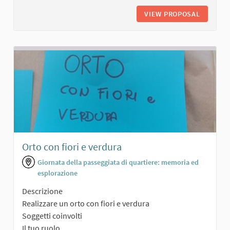
VIEW PROPOSAL
AREA VE
Orto con fiori e verdura
Giornata della passeggiata di quartiere: memoria ed
esplorazione
Descrizione
Realizzare un orto con fiori e verdura
Soggetti coinvolti
Il tuo ruolo