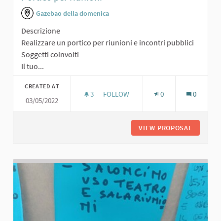
Gazebao della domenica
Descrizione
Realizzare un portico per riunioni e incontri pubblici
Soggetti coinvolti
Il tuo...
CREATED AT
3
3 FOLLOWERS
FOLLOW
0
0
03/05/2022
PORTICO PER RIUNIONI
VIEW PROPOSAL
PORTICO