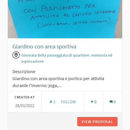
Giardino con area sportiva
Giornata della passeggiata di quartiere: memoria ed
esplorazione
Descrizione
Giardino con area sportiva e portico per attività
durante l'inverno: joga,...
CREATED AT
3
3 FOLLOWERS
FOLLOW
0
0
28/03/2022
GIARDINO CON AREA SPORTIVA
VIEW PROPOSAL
GIARDIN