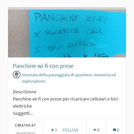
Panchine wi-fi con prese
Giornata della passeggiata di quartiere: memoria ed
esplorazione
Descrizione
Panchine wi-fi con prese per ricaricare cellulari e bici
elettriche
Soggetti...
CREATED AT
3
3 FOLLOWERS
FOLLOW
0
0
28/03/2022