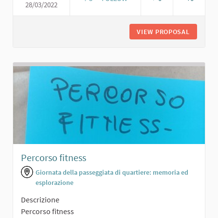
28/03/2022
AREA AGGREGAZIONE/EVENTI CON T
VIEW PROPOSAL
AREA AG
Percorso fitness
Giornata della passeggiata di quartiere: memoria ed
esplorazione
Descrizione
Percorso fitness