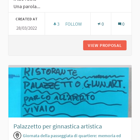
Una parola...
CREATED AT
3
3 FOLLOWERS
FOLLOW
0
0
28/03/2022
ORTO CON FIORI E VERDURA
VIEW PROPOSAL
ORTO CO
Palazzetto per ginnastica artistica
Giornata della passeggiata di quartiere: memoria ed