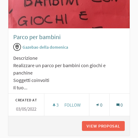
Parco per bambini
Gazebao della domenica
Descrizione
Realizzare un parco per bambini con giochi e
panchine
Soggetti coinvolti
Il tuo...
CREATED AT
3
3 FOLLOWERS
FOLLOW
0
0
03/05/2022
PARCO PER BAMBINI
VIEW PROPOSAL
PARCO P