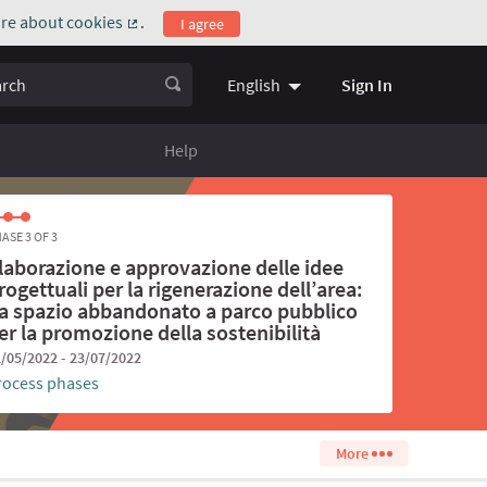
re about cookies
.
I agree
(External link)
ch
Sign In
English
Choose language
Scegli la l
Help
ASE 3 OF 3
laborazione e approvazione delle idee
rogettuali per la rigenerazione dell’area:
a spazio abbandonato a parco pubblico
er la promozione della sostenibilità
/05/2022 - 23/07/2022
rocess phases
More