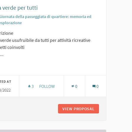
 verde per tutti
Giornata della passeggiata di quartiere: memoria ed
esplorazione
rizione
verde usufruibile da tutti per attività ricreative
tti coinvolti
...
TED AT
3
3 FOLLOWERS
FOLLOW
0
0
3/2022
AREA VERDE PER TUTTI
IONALE
VIEW PROPOSAL
AREA VERDE PER T