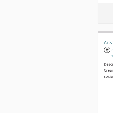
Area
Descr
Crear
socia