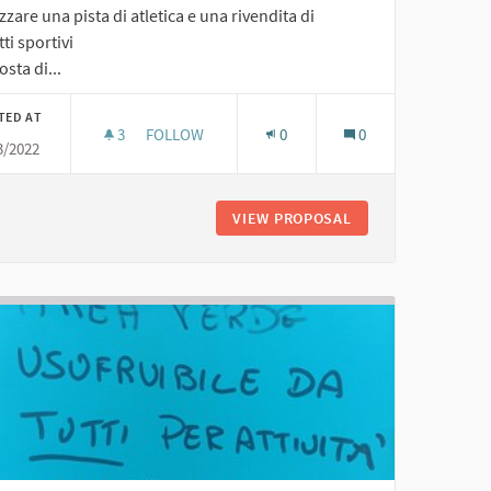
zzare una pista di atletica e una rivendita di
ti sportivi
sta di...
TED AT
3
3 FOLLOWERS
FOLLOW
0
0
3/2022
NO
PISTA DI ATLETICA E RIVENDITA DI OGGETTI SPOR
 CON VERDE E ARREDO URBANO
VIEW PROPOSAL
PISTA DI ATLETICA