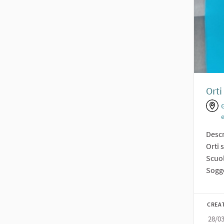
Orti
Descr
Orti 
Scuo
Sogge
CREA
28/0