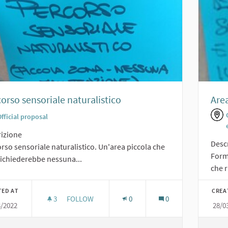
orso sensoriale naturalistico
Area
fficial proposal
izione
Desc
rso sensoriale naturalistico. Un'area piccola che
Forma
ichiederebbe nessuna...
che r
TED AT
CREA
3
3 FOLLOWERS
FOLLOW
0
0
3/2022
28/0
PERCORSO SENSORIALE NATURALISTICO