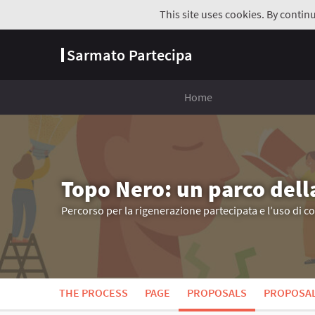
This site uses cookies. By contin
Sarmato Partecipa
Home
Topo Nero: un parco dell
Percorso per la rigenerazione partecipata e l’uso di c
THE PROCESS
PAGE
PROPOSALS
PROPOSA