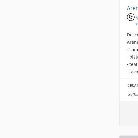
Aren
Descr
Arena
- cam
- pis
- tea
- tavo
CREA
28/0