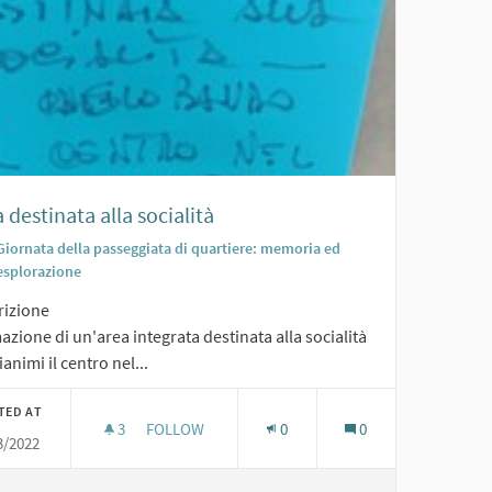
 destinata alla socialità
Giornata della passeggiata di quartiere: memoria ed
esplorazione
rizione
zione di un'area integrata destinata alla socialità
ianimi il centro nel...
TED AT
3
3 FOLLOWERS
FOLLOW
0
0
3/2022
AREA DESTINATA ALLA SOCIALITÀ