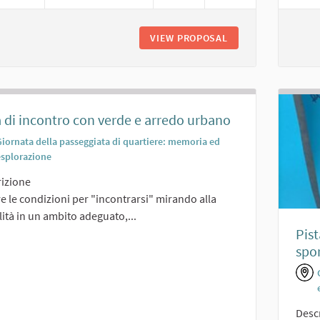
VIEW PROPOSAL
ORTI SOCIALI
 di incontro con verde e arredo urbano
Giornata della passeggiata di quartiere: memoria ed
esplorazione
izione
e le condizioni per "incontrarsi" mirando alla
lità in un ambito adeguato,...
Pist
spor
Desc