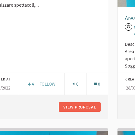
izzare spettacoli,...
Area
Desc
Area 
apert
Sogge
TED AT
CREA
4
4 FOLLOWERS
FOLLOW
0
0
3/2022
28/0
TEATRO, CINEMA "TOPO NERO 2022"
VIEW PROPOSAL
TEATRO, CINEMA "