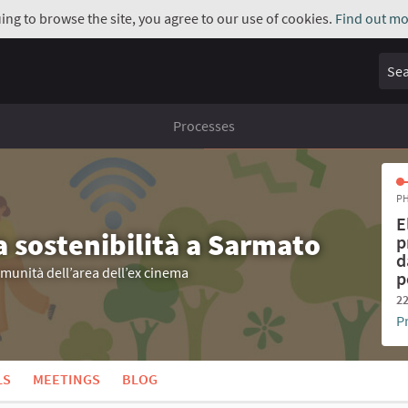
uing to browse the site, you agree to our use of cookies.
Find out mo
Sear
Processes
PH
E
a sostenibilità a Sarmato
p
d
omunità dell’area dell’ex cinema
p
22
P
LS
MEETINGS
BLOG