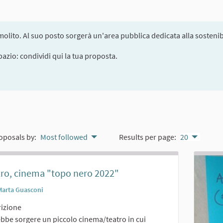
olito. Al suo posto sorgerà un'area pubblica dedicata alla sostenibi
pazio: condividi qui la tua proposta.
oposals by:
Most followed
Results per page:
20
ro, cinema "topo nero 2022"
Marta Guasconi
izione
bbe sorgere un piccolo cinema/teatro in cui