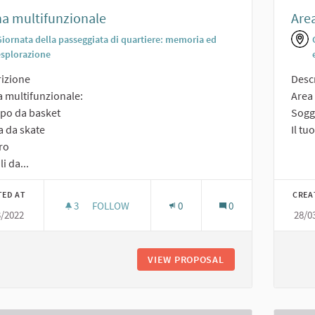
a multifunzionale
Area
Giornata della passeggiata di quartiere: memoria ed
esplorazione
izione
Desc
 multifunzionale:
Area 
po da basket
Sogge
ta da skate
Il tuo
tro
li da...
TED AT
CREA
3
3 FOLLOWERS
FOLLOW
0
0
3/2022
28/0
ARENA MULTIFUNZIONALE
VIEW PROPOSAL
ARENA MULTIFUNZ