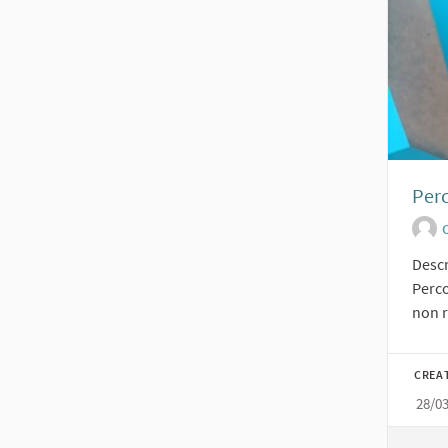
Perc
O
Descr
Perco
non r
CREA
28/0