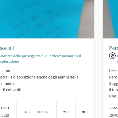
 sociali
Perc
Giornata della passeggiata di quartiere: memoria ed
esplorazione
izione
Desc
sociali a disposizione anche degli alunni della
Peror
la media
Sogge
tti coinvolti...
Il tu
Una..
TED AT
CREA
3
3 FOLLOWERS
FOLLOW
0
0
3/2022
28/0
ORTI SOCIALI