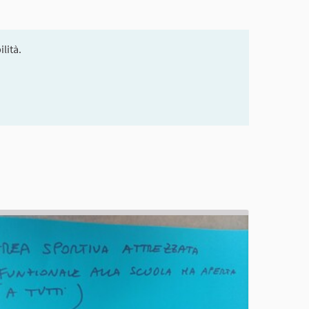
lità.