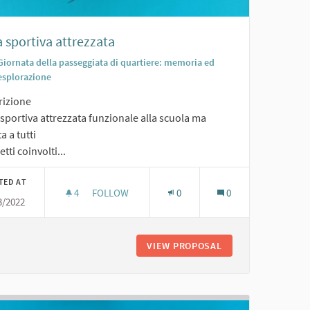
 sportiva attrezzata
Giornata della passeggiata di quartiere: memoria ed
esplorazione
rizione
sportiva attrezzata funzionale alla scuola ma
a a tutti
tti coinvolti...
TED AT
4
4 FOLLOWERS
FOLLOW
0
0
3/2022
AREA SPORTIVA ATTREZZATA
TOPO NERO 2022"
VIEW PROPOSAL
AREA SPORTIVA A