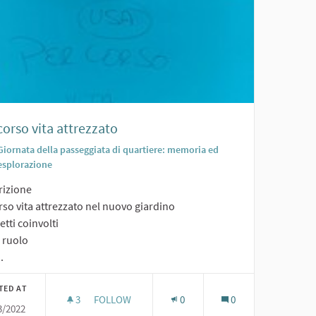
orso vita attrezzato
Giornata della passeggiata di quartiere: memoria ed
esplorazione
rizione
so vita attrezzato nel nuovo giardino
tti coinvolti
o ruolo
.
TED AT
3
3 FOLLOWERS
FOLLOW
0
0
3/2022
PERCORSO VITA ATTREZZATO