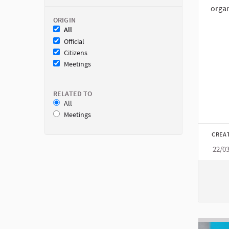
organ
ORIGIN
All
Official
Citizens
Meetings
RELATED TO
All
Meetings
CREA
22/0