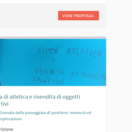
VIEW PROPOSAL
PERCORSO VITA A
a di atletica e rivendita di oggetti
tivi
Giornata della passeggiata di quartiere: memoria ed
esplorazione
rizione