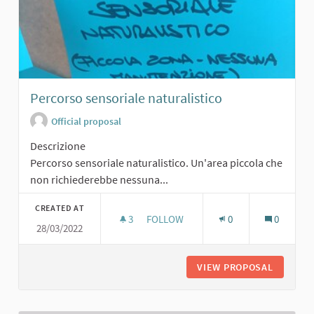
Percorso sensoriale naturalistico
Official proposal
Descrizione
Percorso sensoriale naturalistico. Un'area piccola che
non richiederebbe nessuna...
CREATED AT
3
3 FOLLOWERS
FOLLOW
0
0
28/03/2022
PERCORSO SENSORIALE NATURALIS
VIEW PROPOSAL
PERCORS