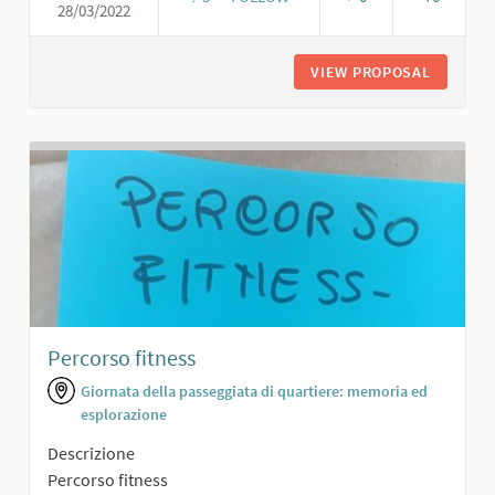
28/03/2022
AREA AGGREGAZIONE/EVENTI CON T
VIEW PROPOSAL
AREA AG
Percorso fitness
Giornata della passeggiata di quartiere: memoria ed
esplorazione
Descrizione
Percorso fitness