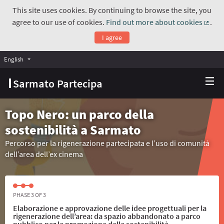
This site uses cookies. By continuing to browse the site, you
agree to our use of cookies.
Find out more about cookies
.
(Exte
I agree
English
Choose language
Scegli la lingua
Sarmato Partecipa
Topo Nero: un parco della
sostenibilità a Sarmato
Percorso per la rigenerazione partecipata e l’uso di comunità
dell’area dell’ex cinema
PHASE 3 OF 3
Elaborazione e approvazione delle idee progettuali per la
rigenerazione dell’area: da spazio abbandonato a parco
pubblico per la promozione della sostenibilità