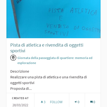
Pista di atletica e rivendita di oggetti
sportivi
Giornata della passeggiata di quartiere: memoria ed
esplorazione
Descrizione
Realizzare una pista di atletica e una rivendita di
oggetti sportivi
Proposta di...
CREATED AT
3
3 FOLLOWERS
FOLLOW
0
0
28/03/2022
PISTA DI ATLETICA E RIVENDITA DI O