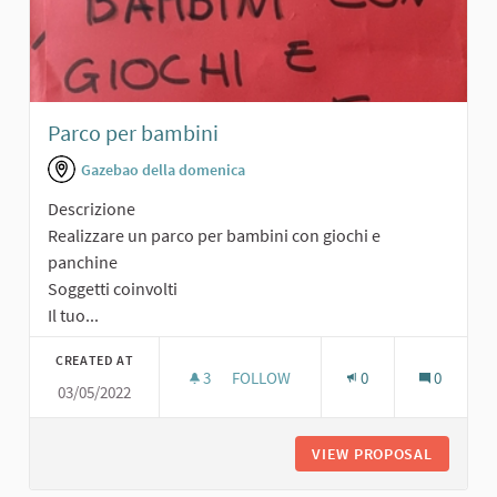
Parco per bambini
Gazebao della domenica
Descrizione
Realizzare un parco per bambini con giochi e
panchine
Soggetti coinvolti
Il tuo...
CREATED AT
3
3 FOLLOWERS
FOLLOW
0
0
03/05/2022
PARCO PER BAMBINI
VIEW PROPOSAL
PARCO P