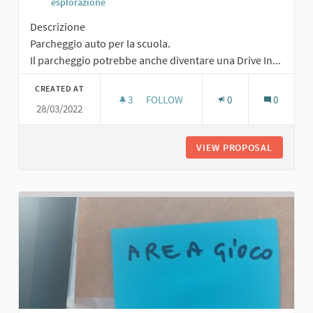
esplorazione
Descrizione
Parcheggio auto per la scuola.
Il parcheggio potrebbe anche diventare una Drive In...
CREATED AT
3
3 FOLLOWERS
FOLLOW
0
0
28/03/2022
PARCHEGGIO AUTO PER LA SCUOLA
VIEW PROPOSAL
PARCHEG