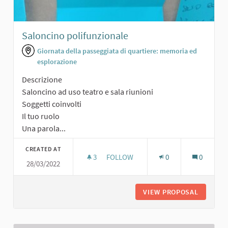
Saloncino polifunzionale
Giornata della passeggiata di quartiere: memoria ed
esplorazione
Descrizione
Saloncino ad uso teatro e sala riunioni
Soggetti coinvolti
Il tuo ruolo
Una parola...
CREATED AT
3
3 FOLLOWERS
FOLLOW
0
0
28/03/2022
SALONCINO POLIFUNZIONALE
VIEW PROPOSAL
SALONCI