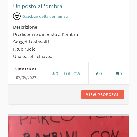
Un posto all'ombra
Gazebao della domenica
Descrizione
Predisporre un posto all'ombra
Soggetti coinvolti
Il tuo ruolo
Una parola chiave...
CREATED AT
3
3 FOLLOWERS
FOLLOW
0
0
03/05/2022
UN POSTO ALL'OMBRA
VIEW PROPOSAL
UN POST