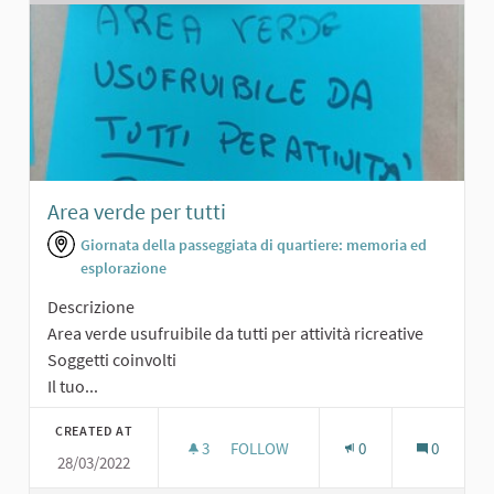
Area verde per tutti
Giornata della passeggiata di quartiere: memoria ed
esplorazione
Descrizione
Area verde usufruibile da tutti per attività ricreative
Soggetti coinvolti
Il tuo...
CREATED AT
3
3 FOLLOWERS
FOLLOW
0
0
28/03/2022
AREA VERDE PER TUTTI