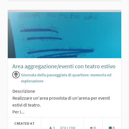
Area aggregazione/eventi con teatro estivo
Giornata della passeggiata di quartiere: memoria ed
esplorazione
Descrizione
Realizzare un'area provvista di un'arena per eventi
estivi di teatro.
Per i...
CREATED AT
3
3 FOLLOWERS
FOLLOW
0
0