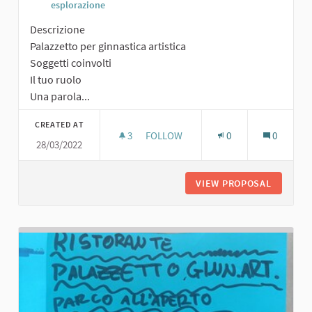
esplorazione
Descrizione
Palazzetto per ginnastica artistica
Soggetti coinvolti
Il tuo ruolo
Una parola...
CREATED AT
3
3 FOLLOWERS
FOLLOW
0
0
28/03/2022
PALAZZETTO PER GINNASTICA ARTIS
VIEW PROPOSAL
PALAZZE