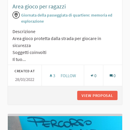
Area gioco per ragazzi
Giornata della passeggiata di quartiere: memoria ed
esplorazione
Descrizione
Area gioco protetta dalla strada per giocare in
sicurezza
Soggetti coinvolti
Il tuo...
CREATED AT
3
3 FOLLOWERS
FOLLOW
0
0
28/03/2022
AREA GIOCO PER RAGAZZI
VIEW PROPOSAL
AREA GI