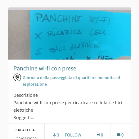
Panchine wi-fi con prese
Giornata della passeggiata di quartiere: memoria ed
esplorazione
Descrizione
Panchine wi-fi con prese per ricaricare cellulari e bici
elettriche
Soggetti...
CREATED AT
3
3 FOLLOWERS
FOLLOW
0
0
28/03/2022