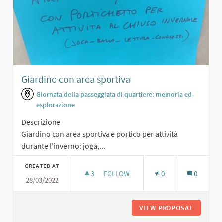
Giardino con area sportiva
Giornata della passeggiata di quartiere: memoria ed
esplorazione
Descrizione
Giardino con area sportiva e portico per attività
durante l'inverno: joga,...
CREATED AT
3
3 FOLLOWERS
FOLLOW
0
0
28/03/2022
GIARDINO CON AREA SPORTIVA
VIEW PROPOSAL
GIARDIN