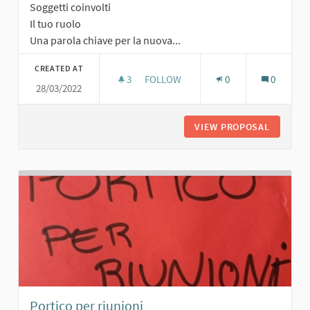
Soggetti coinvolti
Il tuo ruolo
Una parola chiave per la nuova...
CREATED AT
3
3 FOLLOWERS
FOLLOW
0
0
28/03/2022
PERCORSO FITNESS
VIEW PROPOSAL
PERCORS
Portico per riunioni