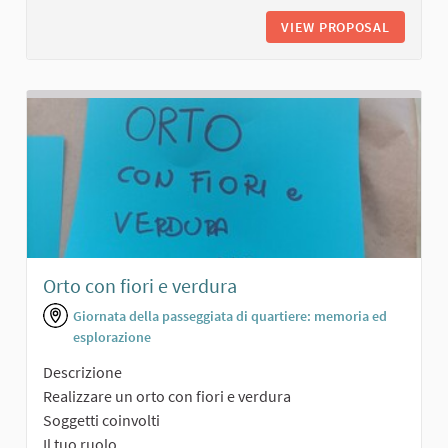
VIEW PROPOSAL
AREA VE
Orto con fiori e verdura
Giornata della passeggiata di quartiere: memoria ed
esplorazione
Descrizione
Realizzare un orto con fiori e verdura
Soggetti coinvolti
Il tuo ruolo