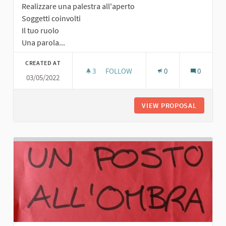
Realizzare una palestra all'aperto
Soggetti coinvolti
Il tuo ruolo
Una parola...
CREATED AT
3
3 FOLLOWERS
FOLLOW
0
0
03/05/2022
PALESTRA ALL'APERTO
VIEW PROPOSAL
PALESTR