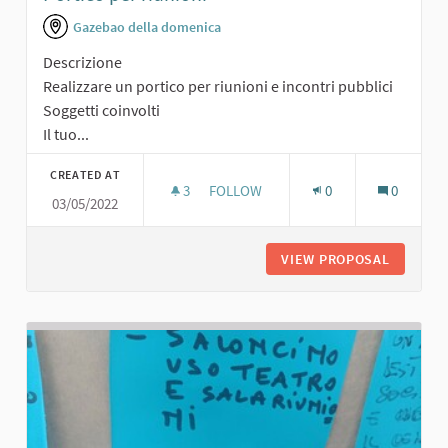
Gazebao della domenica
Descrizione
Realizzare un portico per riunioni e incontri pubblici
Soggetti coinvolti
Il tuo...
CREATED AT
3
3 FOLLOWERS
FOLLOW
0
0
03/05/2022
PORTICO PER RIUNIONI
VIEW PROPOSAL
PORTICO