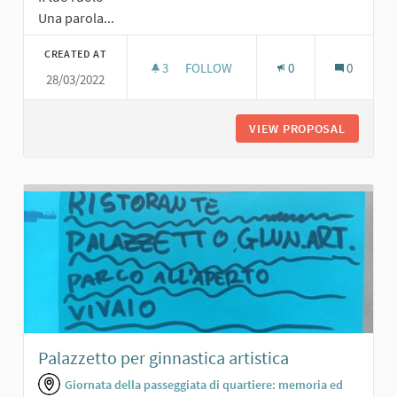
Una parola...
CREATED AT
3
3 FOLLOWERS
FOLLOW
0
0
28/03/2022
ORTO CON FIORI E VERDURA
VIEW PROPOSAL
ORTO CO
Palazzetto per ginnastica artistica
Giornata della passeggiata di quartiere: memoria ed