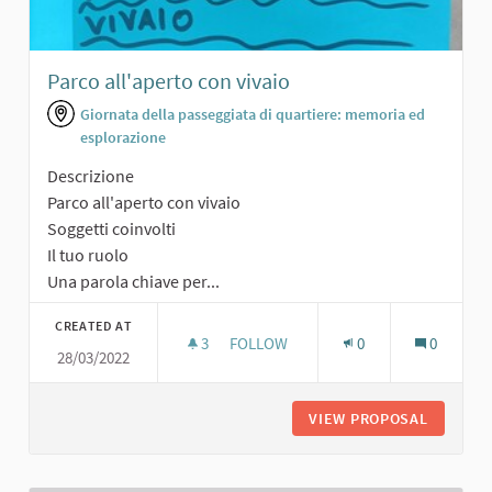
Parco all'aperto con vivaio
Giornata della passeggiata di quartiere: memoria ed
esplorazione
Descrizione
Parco all'aperto con vivaio
Soggetti coinvolti
Il tuo ruolo
Una parola chiave per...
CREATED AT
3
3 FOLLOWERS
FOLLOW
0
0
28/03/2022
PARCO ALL'APERTO CON VIVAIO
VIEW PROPOSAL
PARCO A