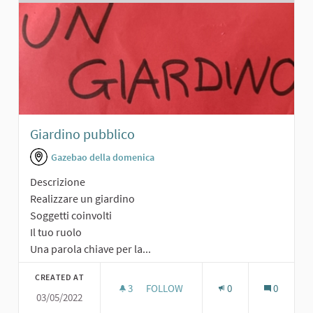
Giardino pubblico
Gazebao della domenica
Descrizione
Realizzare un giardino
Soggetti coinvolti
Il tuo ruolo
Una parola chiave per la...
CREATED AT
3
3 FOLLOWERS
FOLLOW
0
0
03/05/2022
GIARDINO PUBBLICO