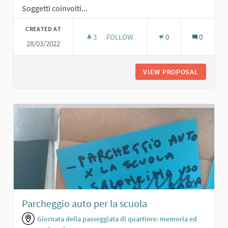
Soggetti coinvolti...
CREATED AT
3
3 FOLLOWERS
FOLLOW
0
0
28/03/2022
ORTI SOCIALI
VIEW PROPOSAL
ORTI SO
Parcheggio auto per la scuola
Giornata della passeggiata di quartiere: memoria ed