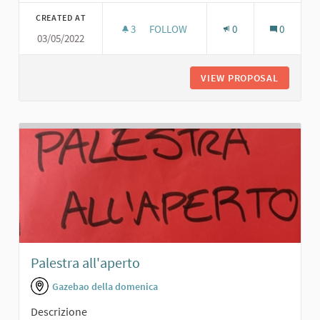
CREATED AT
3
3 FOLLOWERS
FOLLOW
0
0
03/05/2022
AREA APERTA CON GIOCHI FIORI E 
VIEW PROPOSAL
AREA AP
Palestra all'aperto
Gazebao della domenica
Descrizione