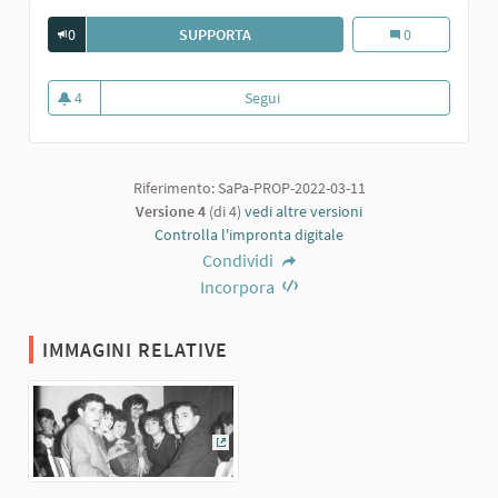
0
SUPPORTA
BULLI E PUPE DI SARMATO. ANNI '60
Bulli e pupe di 
0
4
Segui
Bulli e pupe di Sarmato. Anni '60
4 sostenitori
Riferimento: SaPa-PROP-2022-03-11
Versione 4
(di 4)
vedi altre versioni
Controlla l'impronta digitale
Condividi
Incorpora
IMMAGINI RELATIVE
(Collegamento esterno)