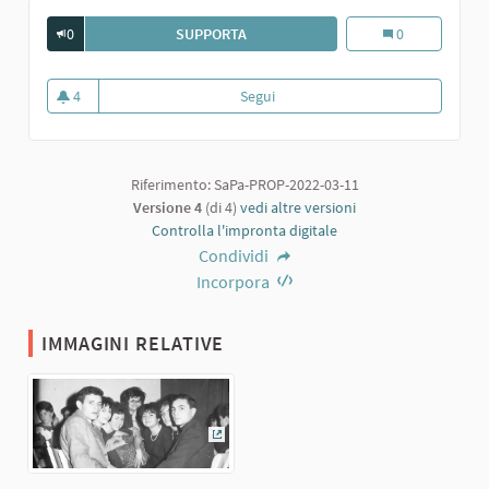
0
SUPPORTA
BULLI E PUPE DI SARMATO. ANNI '60
Bulli e pupe di 
0
4
Segui
Bulli e pupe di Sarmato. Anni '60
4 sostenitori
Riferimento: SaPa-PROP-2022-03-11
Versione 4
(di 4)
vedi altre versioni
Controlla l'impronta digitale
Condividi
Incorpora
IMMAGINI RELATIVE
(Collegamento esterno)