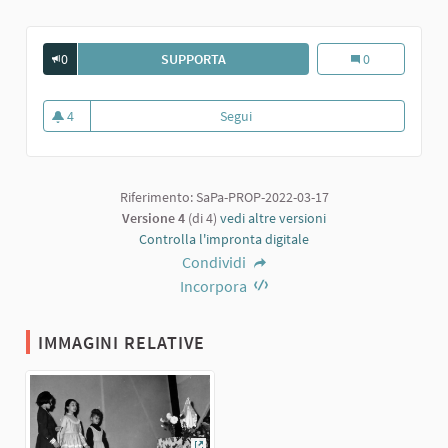
0
SUPPORTA
RECITA AL TOPO NERO. TRAVERSI, PIR
Recita al Topo Ne
0
4
Segui
Recita al Topo Nero. Traversi, Piro
4 sostenitori
Riferimento: SaPa-PROP-2022-03-17
Versione 4
(di 4)
vedi altre versioni
Controlla l'impronta digitale
Condividi
Incorpora
IMMAGINI RELATIVE