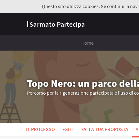
Questo sito utilizza cookies. Se continui la navi
Sarmato Partecipa
Home
Topo Nero: un parco dell
Percorso per la rigenerazione partecipata e l’uso di c
IL PROCESSO
ESITI
FAI LA TUA PROPOSTA
A