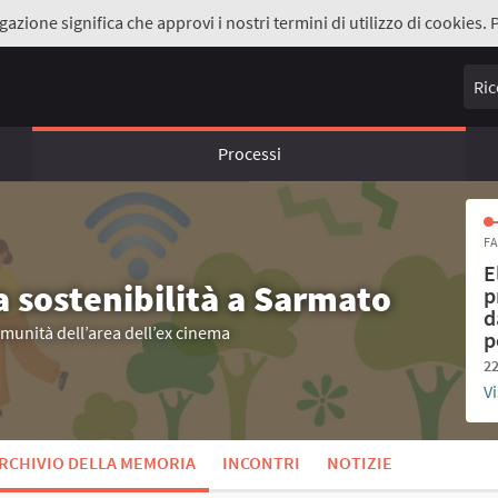
gazione significa che approvi i nostri termini di utilizzo di cookies. 
Ricer
Processi
FA
E
a sostenibilità a Sarmato
p
d
omunità dell’area dell’ex cinema
p
22
Vi
RCHIVIO DELLA MEMORIA
INCONTRI
NOTIZIE