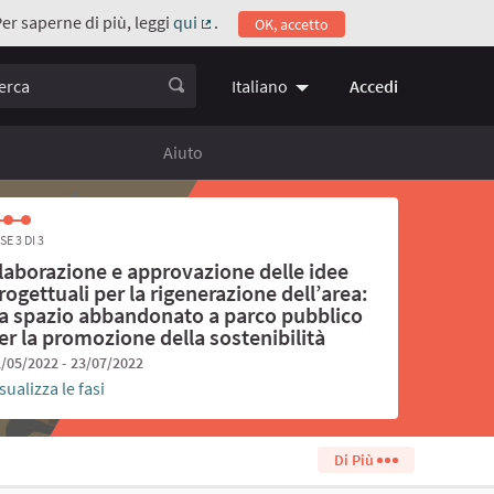
Per saperne di più, leggi
qui
.
OK, accetto
(Collegamento esterno)
ca
Accedi
Italiano
Choose language
Scegli la 
Aiuto
SE 3 DI 3
laborazione e approvazione delle idee
rogettuali per la rigenerazione dell’area:
a spazio abbandonato a parco pubblico
er la promozione della sostenibilità
/05/2022 - 23/07/2022
sualizza le fasi
Di Più