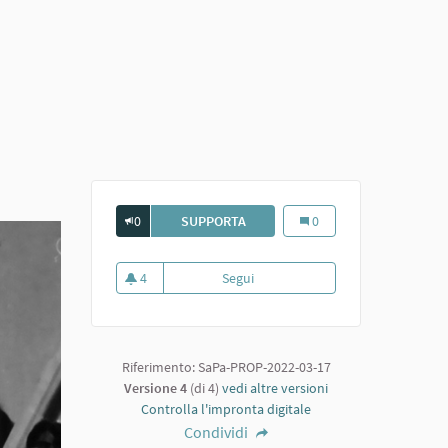
0
SUPPORTA
RECITA AL TOPO NERO. TRAVERSI, 
Recita al Topo Nero. Trave
0
4
Segui
Recita al Topo Nero. Traversi, Piro
4 sostenitori
Riferimento: SaPa-PROP-2022-03-17
Versione 4
(di 4)
vedi altre versioni
Controlla l'impronta digitale
Condividi