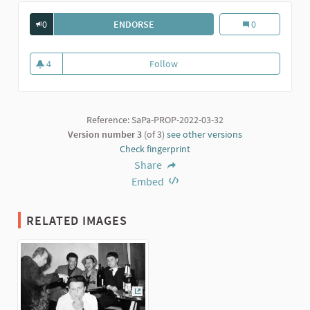
0
ENDORSE
ROBERTO VILLA CON AMICI AL TOPO N
Roberto Villa co
0
4
Follow
Roberto Villa con amici al Topo 
4 followers
Reference: SaPa-PROP-2022-03-32
Version number 3
(of 3)
see other versions
Check fingerprint
Share
Embed
RELATED IMAGES
(External link)