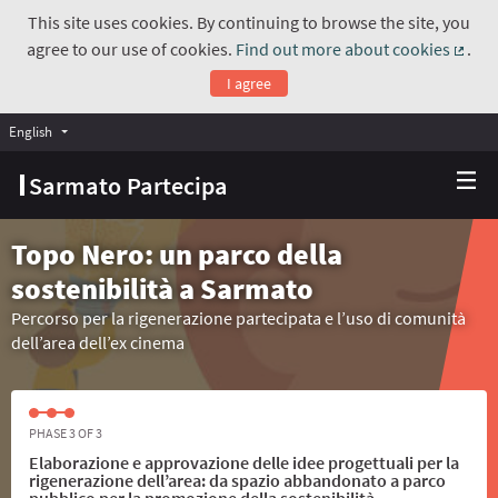
This site uses cookies. By continuing to browse the site, you
agree to our use of cookies.
Find out more about cookies
.
(Exte
I agree
English
Choose language
Scegli la lingua
Sarmato Partecipa
Topo Nero: un parco della
sostenibilità a Sarmato
Percorso per la rigenerazione partecipata e l’uso di comunità
dell’area dell’ex cinema
PHASE 3 OF 3
Elaborazione e approvazione delle idee progettuali per la
rigenerazione dell’area: da spazio abbandonato a parco
pubblico per la promozione della sostenibilità