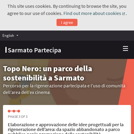
This site uses cookies. By continuing to browse the site, you
agree to our use of cookies.
Find out more about cookies
.
(Exte
I agree
English
Choose language
Scegli la lingua
Sarmato Partecipa
Topo Nero: un parco della
sostenibilità a Sarmato
Percorso per la rigenerazione partecipata e l’uso di comunità
dell’area dell’ex cinema
PHASE 3 OF 3
Elaborazione e approvazione delle idee progettuali per la
rigenerazione dell’area: da spazio abbandonato a parco
pubblico per la promozione della sostenibilità