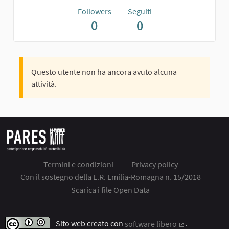
Followers
Seguiti
0
0
Questo utente non ha ancora avuto alcuna
attività.
Termini e condizioni
Privacy policy
Con il sostegno della L.R. Emilia-Romagna n. 15/2018
Scarica i file Open Data
Sito web creato con
software libero
.