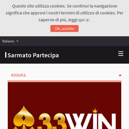
Questo sito utilizza cookies. Se continui la navigazione
significa che approvi i nostri termini di utilizzo di cookies. Per
saperne di più, leggi
qui
.
(Collegamento estern
OK, accetto
Italiano
Choose language
Scegli la lingua
Sarmato Partecipa
Attività
Seguiti
Followers