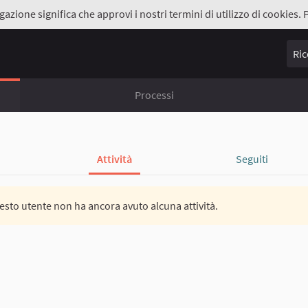
gazione significa che approvi i nostri termini di utilizzo di cookies. 
Ricer
Processi
Attività
Seguiti
sto utente non ha ancora avuto alcuna attività.