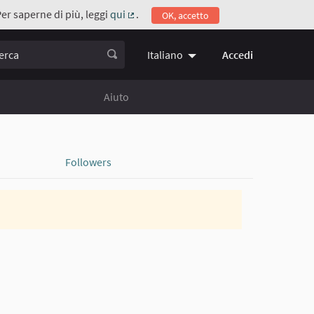
Per saperne di più, leggi
qui
.
OK, accetto
(Collegamento esterno)
ca
Accedi
Italiano
Choose language
Scegli la 
Aiuto
Followers