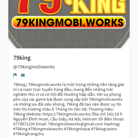
79king
@79kingmobiworks
Report
79king | 79kingmobi.works là một trong những nền tảng giải
trí cá cược trực tuyến hàng đầu, mang đến những trải
nghiệm thú vị và cơ hội đổi thưởng hấp dẫn. Với sự phong
phú của các game bài được cung cấp bởi 79kingmobi.works
và những ưu đãi siêu khủng, 79king đã tạo nên được uy tín
trên thị trường châu Á Thông tin liên hệ: Thương hiệu:
79king Website: https://79kingmobi.works/ Địa chỉ: 142/18 P.
Nguyễn Đình Hoàn, Cầu Giấy, Hà Nội, Vietnam Số điện thoại:
0779971230 Email: 79kingmobiworks@gmail.com Hashtag:
#79king #79kingmobiworks #79kingnhacai #79kingcasino
#79kingtrangchu