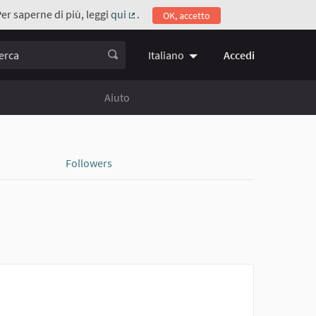
Per saperne di più, leggi
qui
.
OK, accetto
(Collegamento esterno)
ca
Accedi
Italiano
Choose language
Scegli la 
Aiuto
Followers