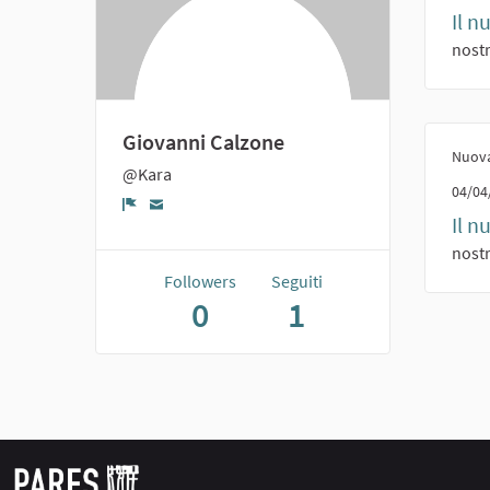
Il n
nostr
Giovanni Calzone
Nuova
@Kara
04/04
Report
Il n
nostr
Followers
Seguiti
0
1