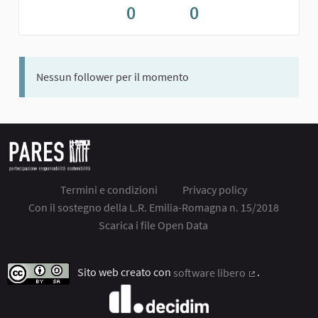
0
0
Nessun follower per il momento
Termini e condizioni
Privacy policy
Con il sostegno della L.R. Emilia-Romagna n. 15/2018
Scarica i file Open Data
Sito web creato con
software libero
.
(Collegamento