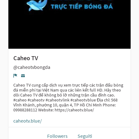
Caheo TV
@caheotvbongda
Report
Caheo TV cung cấp dịch vụ xem trực tiếp các trận đấu bóng
đá miễn phí tại Việt Nam qua các liên kết full HD. Hãy theo
dõi Caheo TV để không bỏ lỡ những trận cầu đỉnh cao.
#caheo #caheotv #caheotvlink #caheotvblue Địa chỉ: 568
Vĩnh Khánh, phường 10, quận 4, TP Hồ Chí Minh Phone:
09988288112 Website: https://caheotv.blue/
caheotv.blue/
Followers
Seguiti