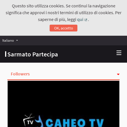
Questo sito utilizza cookies. Se continui la navigazione
significa che approvi i nostri termini di utilizzo di cookies. Per
saperne di più, leggi
qui
.
(Collegamento estern
OK, accetto
Italiano
Choose language
Scegli la lingua
Sarmato Partecipa
Followers
Attività
Seguiti