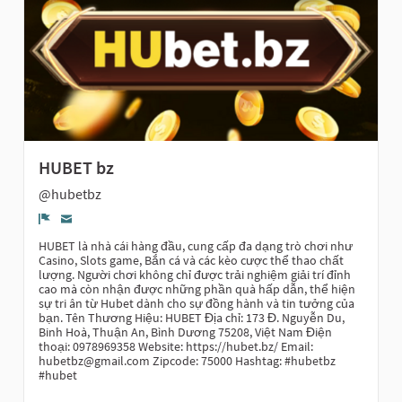
HUBET bz
@hubetbz
Report
HUBET là nhà cái hàng đầu, cung cấp đa dạng trò chơi như
Casino, Slots game, Bắn cá và các kèo cược thể thao chất
lượng. Người chơi không chỉ được trải nghiệm giải trí đỉnh
cao mà còn nhận được những phần quà hấp dẫn, thể hiện
sự tri ân từ Hubet dành cho sự đồng hành và tin tưởng của
bạn. Tên Thương Hiệu: HUBET Địa chỉ: 173 Đ. Nguyễn Du,
Binh Hoà, Thuận An, Bình Dương 75208, Việt Nam Điện
thoại: 0978969358 Website: https://hubet.bz/ Email:
hubetbz@gmail.com Zipcode: 75000 Hashtag: #hubetbz
#hubet