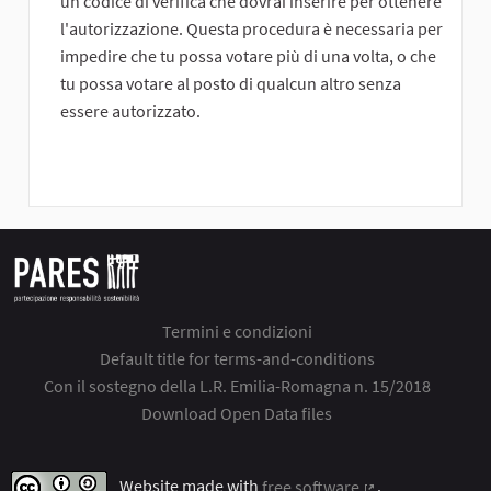
un codice di verifica che dovrai inserire per ottenere
l'autorizzazione. Questa procedura è necessaria per
impedire che tu possa votare più di una volta, o che
tu possa votare al posto di qualcun altro senza
essere autorizzato.
Termini e condizioni
Default title for terms-and-conditions
Con il sostegno della L.R. Emilia-Romagna n. 15/2018
Download Open Data files
Website made with
free software
.