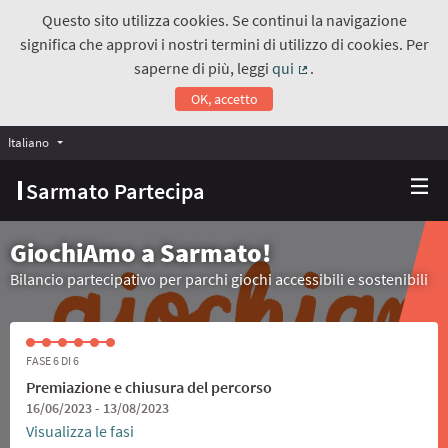
Questo sito utilizza cookies. Se continui la navigazione
significa che approvi i nostri termini di utilizzo di cookies. Per
saperne di più, leggi
qui
.
(Collegamento estern
OK, accetto
Italiano
Choose language
Scegli la lingua
Sarmato Partecipa
GiochiAmo a Sarmato!
Bilancio partecipativo per parchi giochi accessibili e sostenibili
FASE 6 DI 6
Premiazione e chiusura del percorso
16/06/2023 - 13/08/2023
Visualizza le fasi