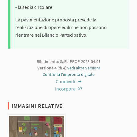
- la sedia circolare
La pavimentazione proposta prevede la
realizzazione di opere edili che non possono
rientrare nel Bilancio Partecipativo.
Riferimento: SaPa-PROP-2023-04-91
Versione 4
(di 4)
vedi altre versioni
Controlla l'impronta digitale
Condividi
Incorpora
IMMAGINI RELATIVE