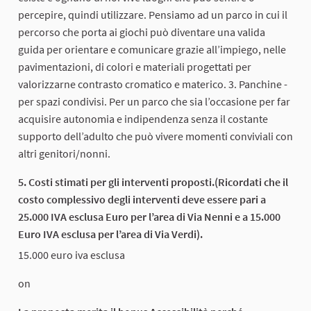
percepire, quindi utilizzare. Pensiamo ad un parco in cui il
percorso che porta ai giochi può diventare una valida
guida per orientare e comunicare grazie all’impiego, nelle
pavimentazioni, di colori e materiali progettati per
valorizzarne contrasto cromatico e materico. 3. Panchine -
per spazi condivisi. Per un parco che sia l’occasione per far
acquisire autonomia e indipendenza senza il costante
supporto dell’adulto che può vivere momenti conviviali con
altri genitori/nonni.
5. Costi stimati per gli interventi proposti.(Ricordati che il
costo complessivo degli interventi deve essere pari a
25.000 IVA esclusa Euro per l’area di Via Nenni e a 15.000
Euro IVA esclusa per l’area di Via Verdi).
15.000 euro iva esclusa
on