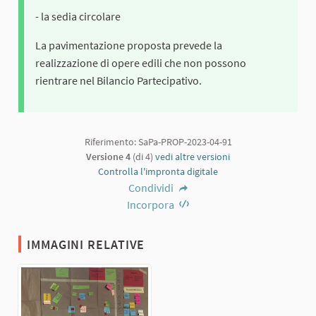
- la sedia circolare
La pavimentazione proposta prevede la
realizzazione di opere edili che non possono
rientrare nel Bilancio Partecipativo.
Riferimento: SaPa-PROP-2023-04-91
Versione 4
(di 4)
vedi altre versioni
Controlla l'impronta digitale
Condividi
Incorpora
IMMAGINI RELATIVE