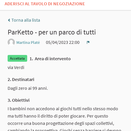
ADERISCI AL TAVOLO DI NEGOZIAZIONE
Torna alla lista
ParKetto - per un parco di tutti
05/04/2023 22:00
Martina Platé
Report
1. Area di intervento
Accettata
via Verdi
2. Destinatari
Dagli zero ai 99 anni.
3. Obiettivi
I bambini non accedono ai giochi tutti nello stesso modo
ma tutti hanno il diritto di poter giocare. Per questo
occorre una buona progettazione degli spazi collettivi,
cambiando la prospettiva. Giochi senza barriere si devono