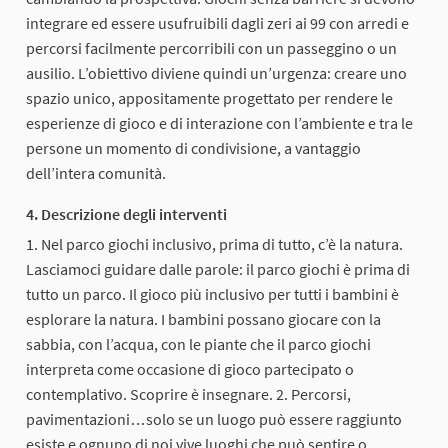
integrare ed essere usufruibili dagli zeri ai 99 con arredi e
percorsi facilmente percorribili con un passeggino o un
ausilio. L’obiettivo diviene quindi un’urgenza: creare uno
spazio unico, appositamente progettato per rendere le
esperienze di gioco e di interazione con l’ambiente e tra le
persone un momento di condivisione, a vantaggio
dell’intera comunità.
4. Descrizione degli interventi
1. Nel parco giochi inclusivo, prima di tutto, c’è la natura.
Lasciamoci guidare dalle parole: il parco giochi è prima di
tutto un parco. Il gioco più inclusivo per tutti i bambini è
esplorare la natura. I bambini possano giocare con la
sabbia, con l’acqua, con le piante che il parco giochi
interpreta come occasione di gioco partecipato o
contemplativo. Scoprire è insegnare. 2. Percorsi,
pavimentazioni…solo se un luogo può essere raggiunto
esiste e ognuno di noi vive luoghi che può sentire o