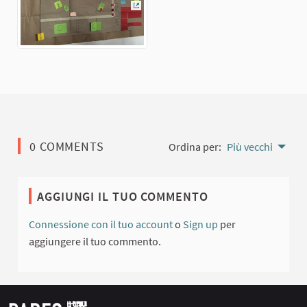
(Collegamento esterno)
0 COMMENTS
Ordina per:
Più vecchi
AGGIUNGI IL TUO COMMENTO
Connessione con il tuo account
o
Sign up
per
aggiungere il tuo commento.