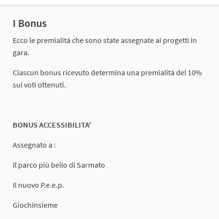
I Bonus
Ecco le premialità che sono state assegnate ai progetti in
gara.
Ciascun bonus ricevuto determina una premialità del 10%
sui voti ottenuti.
BONUS ACCESSIBILITA'
Assegnato a :
Il parco più bello di Sarmato
Il nuovo P.e.e.p.
Giochinsieme