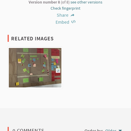
Version number 8
(of 8)
see other versions
Check fingerprint
Share
Embed
RELATED IMAGES
(External link)
0 COMMENTS
Order by:
Older