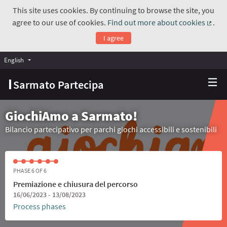
This site uses cookies. By continuing to browse the site, you
agree to our use of cookies.
Find out more about cookies
.
(Exte
I agree
English
Choose language
Scegli la lingua
Sarmato Partecipa
GiochiAmo a Sarmato!
Bilancio partecipativo per parchi giochi accessibili e sostenibili
PHASE 6 OF 6
Premiazione e chiusura del percorso
16/06/2023 - 13/08/2023
Process phases