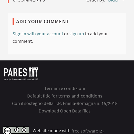
ADD YOUR COMMENT
Sign in with your account
or
sign up
to add your
comment.
Termini e condizioni
Default title for terms-and-conditions
Con il sostegno della L.R. Emilia-Romagna n. 15/2018
Download Open Data files
Website made with
free software
.