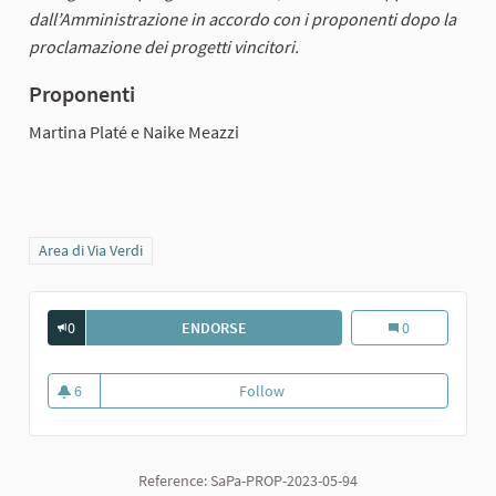
dall’Amministrazione in accordo con i proponenti dopo la
proclamazione dei progetti vincitori.
Proponenti
Martina Platé e Naike Meazzi
Filter results for category: Area di Via Verdi
Area di Via Verdi
0
ENDORSE
6. PARKETTO - PER UN PARCO DI TUT
6. ParKetto - Per
0
6
Follow
6. ParKetto - Per un parco di tutt
6 followers
Reference: SaPa-PROP-2023-05-94