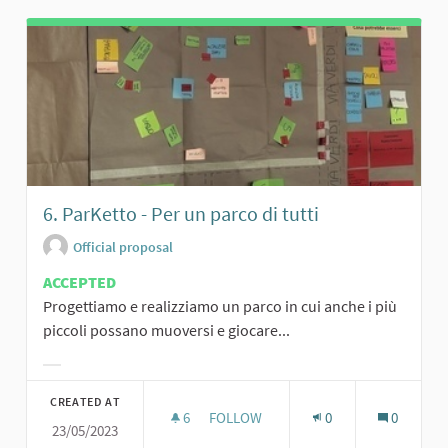
6. ParKetto - Per un parco di tutti
Official proposal
ACCEPTED
Progettiamo e realizziamo un parco in cui anche i più
piccoli possano muoversi e giocare...
Filter results for category:
CREATED AT
6
6 FOLLOWERS
FOLLOW
0
0
23/05/2023
6. PARKETTO - PER UN PARCO DI TU