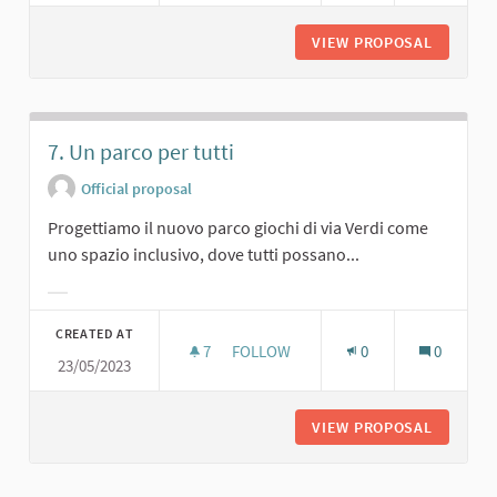
VIEW PROPOSAL
6. PARK
7. Un parco per tutti
Official proposal
Progettiamo il nuovo parco giochi di via Verdi come
uno spazio inclusivo, dove tutti possano...
Filter results for category:
CREATED AT
7
7 FOLLOWERS
FOLLOW
0
0
23/05/2023
7. UN PARCO PER TUTTI
VIEW PROPOSAL
7. UN P