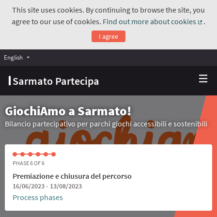
This site uses cookies. By continuing to browse the site, you
agree to our use of cookies.
Find out more about cookies
.
(Exte
I agree
English
Choose language
Scegli la lingua
Sarmato Partecipa
GiochiAmo a Sarmato!
Bilancio partecipativo per parchi giochi accessibili e sostenibili
PHASE 6 OF 6
Premiazione e chiusura del percorso
16/06/2023 - 13/08/2023
Process phases